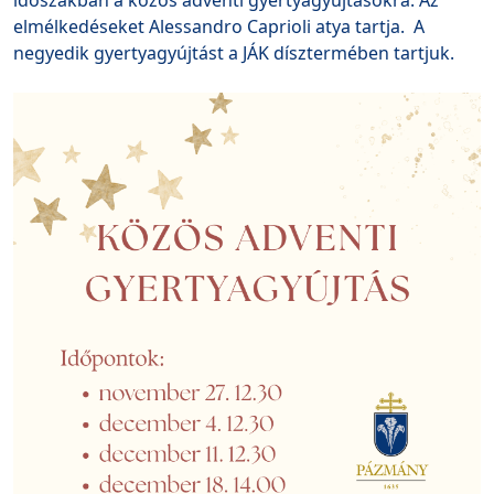
időszakban a közös adventi gyertyagyújtásokra. Az
elmélkedéseket Alessandro Caprioli atya tartja. A
negyedik gyertyagyújtást a JÁK dísztermében tartjuk.