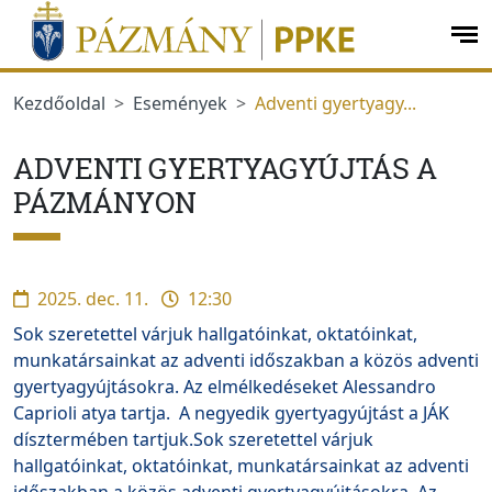
Ugrás a menüre
Ugrás a tartalomra
op
me
Kezdőoldal
Események
Adventi gyertyagy...
ADVENTI GYERTYAGYÚJTÁS A
PÁZMÁNYON
2025. dec. 11.
12:30
Sok szeretettel várjuk hallgatóinkat, oktatóinkat,
munkatársainkat az adventi időszakban a közös adventi
gyertyagyújtásokra. Az elmélkedéseket Alessandro
Caprioli atya tartja. A negyedik gyertyagyújtást a JÁK
dísztermében tartjuk.Sok szeretettel várjuk
hallgatóinkat, oktatóinkat, munkatársainkat az adventi