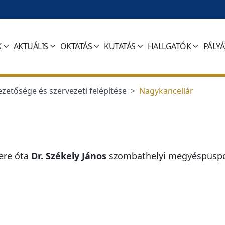
K
AKTUÁLIS
OKTATÁS
KUTATÁS
HALLGATÓK
PÁLY
zetősége és szervezeti felépítése
Nagykancellár
ere óta
Dr. Székely János
szombathelyi megyéspüsp