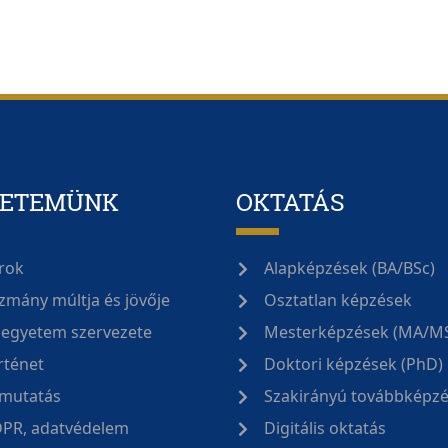
YETEMÜNK
OKTATÁS
rok
Alapképzések (BA/BSc)
zmány múltja és jövője
Osztatlan képzések
 egyetem szervezete
Mesterképzések (MA/M
rténet
Doktori képzések (PhD)
mutatás
Szakirányú továbbképz
PR, adatvédelem
Digitális oktatás