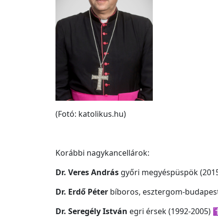
(Fotó: katolikus.hu)
Korábbi nagykancellárok:
Dr. Veres András
győri megyéspüspö
k
(201
Dr. Erdő Péter
bíboros, esztergom-budapesti
Dr. Seregély István
egri érsek (1992-2005)