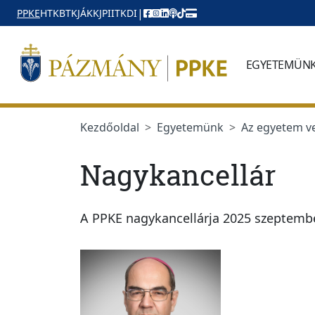
Ugrás a menüre
Ugrás a tartalomra
|
PPKE
HTK
BTK
JÁK
KJPI
ITK
DI
EGYETEMÜN
Kezdőoldal
Egyetemünk
Az egyetem ve
Nagykancellár
A PPKE nagykancellárja 2025 szeptemb