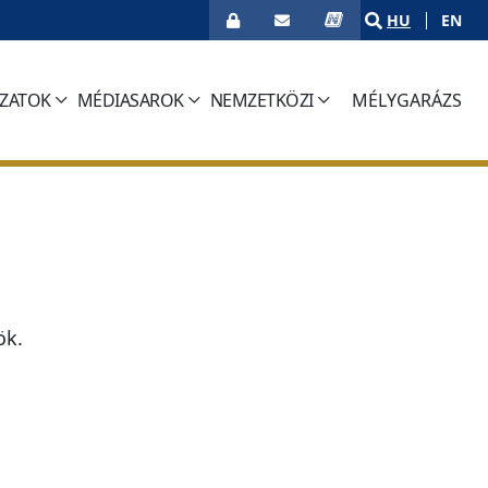
HU
EN
ÁZATOK
MÉDIASAROK
NEMZETKÖZI
MÉLYGARÁZS
(CURRENT)
ö
k
.