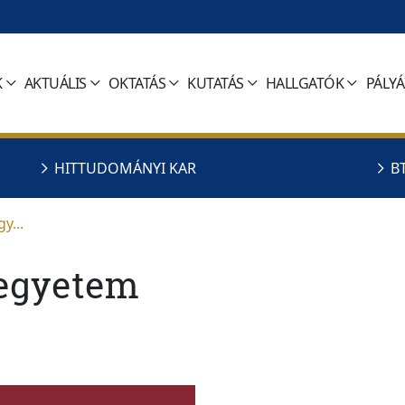
K
AKTUÁLIS
OKTATÁS
KUTATÁS
HALLGATÓK
PÁLY
HITTUDOMÁNYI KAR
B
y...
egyetem