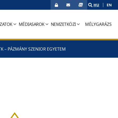
HU
EN
ÁZATOK
MÉDIASAROK
NEMZETKÖZI
MÉLYGARÁZS
(CURRENT)
TK – PÁZMÁNY SZENIOR EGYETEM