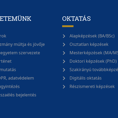
YETEMÜNK
OKTATÁS
rok
Alapképzések (BA/BSc)
zmány múltja és jövője
Osztatlan képzések
 egyetem szervezete
Mesterképzések (MA/M
rténet
Doktori képzések (PhD)
mutatás
Szakirányú továbbképz
PR, adatvédelem
Digitális oktatás
ügyintézés
Részismereti képzések
sszaélés bejelentés