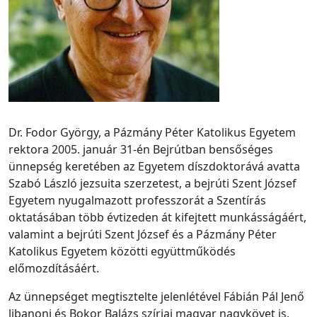
Dr. Fodor György, a Pázmány Péter Katolikus Egyetem
rektora 2005. január 31-én Bejrútban bensőséges
ünnepség keretében az Egyetem díszdoktorává avatta
Szabó László jezsuita szerzetest, a bejrúti Szent József
Egyetem nyugalmazott professzorát a Szentírás
oktatásában több évtizeden át kifejtett munkásságáért,
valamint a bejrúti Szent József és a Pázmány Péter
Katolikus Egyetem közötti együttműködés
előmozdításáért.
Az ünnepséget megtisztelte jelenlétével Fábián Pál Jenő
libanoni és Bokor Balázs szíriai magyar nagykövet is.