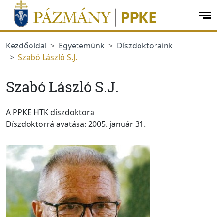
Ugrás a menüre
Ugrás a tartalomra
op
me
Kezdőoldal
Egyetemünk
Díszdoktoraink
Szabó László S.J.
Szabó László S.J.
A PPKE HTK díszdoktora
Díszdoktorrá avatása: 2005. január 31.