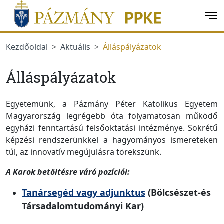
Ugrás a menüre
Ugrás a tartalomra
op
me
Kezdőoldal
Aktuális
Álláspályázatok
Álláspályázatok
Egyetemünk, a Pázmány Péter Katolikus Egyetem
Magyarország legrégebb óta folyamatosan működő
egyházi fenntartású felsőoktatási intézménye. Sokrétű
képzési rendszerünkkel a hagyományos ismereteken
túl, az innovatív megújulásra törekszünk.
A Karok betöltésre váró pozíciói:
Tanársegéd vagy adjunktus
(Bölcsészet-és
Társadalomtudományi Kar)