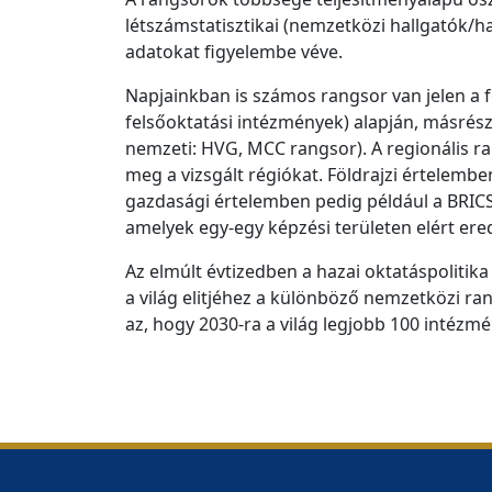
létszámstatisztikai (nemzetközi hallgatók
adatokat figyelembe véve.
Napjainkban is számos rangsor van jelen a f
felsőoktatási intézmények) alapján, másrész
nemzeti: HVG, MCC rangsor). A regionális ra
meg a vizsgált régiókat. Földrajzi értelemben
gazdasági értelemben pedig például a BRICS
amelyek egy-egy képzési területen elért ere
Az elmúlt évtizedben a hazai oktatáspoliti
a világ elitjéhez a különböző nemzetközi r
az, hogy 2030-ra a világ legjobb 100 intézm