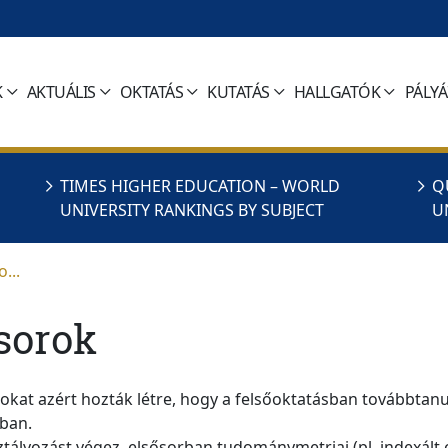
K
AKTUÁLIS
OKTATÁS
KUTATÁS
HALLGATÓK
PÁLY
TIMES HIGHER EDUCATION – WORLD
Q
UNIVERSITY RANKINGS BY SUBJECT
U
...
sorok
okat azért hozták létre, hogy a felsőoktatásban továbbtan
ban.
tályozást végez, elsősorban tudománymetriai (pl. indexált