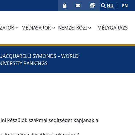
HU
EN
ÁZATOK
MÉDIASAROK
NEMZETKÖZI
MÉLYGARÁZS
(CURRENT)
UACQUARELLI SYMONDS – WORLD
NIVERSITY RANKINGS
ulni készülők szakmai segítséget kapjanak a
 cikkek száma, hivatkozások száma),