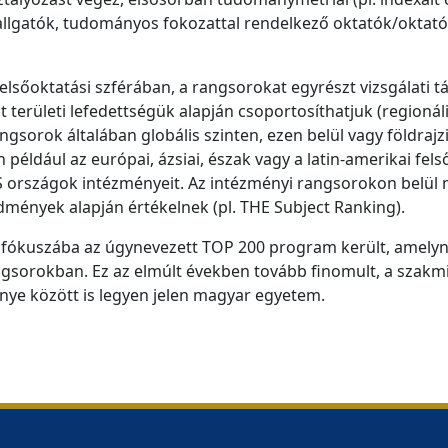
/hallgatók, tudományos fokozattal rendelkező oktatók/okta
elsőoktatási szférában, a rangsorokat egyrészt vizsgálati t
t területi lefedettségük alapján csoportosíthatjuk (regioná
ngsorok általában globális szinten, ezen belül vagy földra
 például az európai, ázsiai, észak vagy a latin-amerikai fel
 országok intézményeit. Az intézményi rangsorokon belül 
dmények alapján értékelnek (pl. THE Subject Ranking).
ka fókuszába az úgynevezett TOP 200 program került, amelyn
angsorokban. Ez az elmúlt években tovább finomult, a szak
énye között is legyen jelen magyar egyetem.