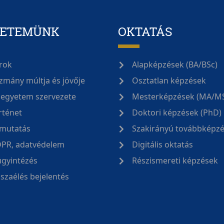
YETEMÜNK
OKTATÁS
rok
Alapképzések (BA/BSc)
zmány múltja és jövője
Osztatlan képzések
 egyetem szervezete
Mesterképzések (MA/M
rténet
Doktori képzések (PhD)
mutatás
Szakirányú továbbképz
PR, adatvédelem
Digitális oktatás
ügyintézés
Részismereti képzések
sszaélés bejelentés