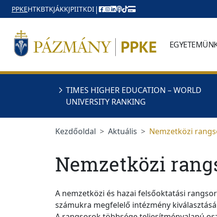
Ugrás a menüre
Ugrás a tartalomra
|
PPKE
HTK
BTK
JÁK
KJPI
ITK
DI
EGYETEMÜN
TIMES HIGHER EDUCATION – WORLD
UNIVERSITY RANKING
Kezdőoldal
Aktuális
Nemzetközi rangso
Nemzetközi rang
A nemzetközi és hazai felsőoktatási rangsor
számukra megfelelő intézmény kiválasztásá
A rangsorok többsége teljesítményalapú osz