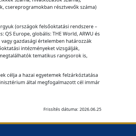
tók, csereprogramokban résztvevők száma)
árgyuk (országok felsőoktatási rendszere –
lis: QS Europe, globális: THE World, ARWU és
jzi vagy gazdasági értelemben határozzák
sőoktatási intézményeket vizsgálják,
megtalálhatók tematikus rangsorok is,
ek célja a hazai egyetemek felzárkóztatása
minisztérium által megfogalmazott cél immár
Frissítés dátuma: 2026.06.25