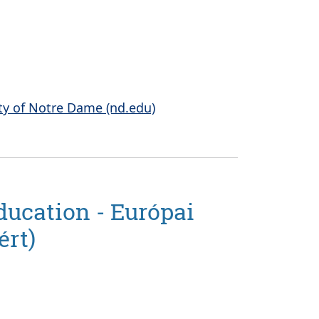
ity of Notre Dame (nd.edu)
ducation -
Európai
ért
)