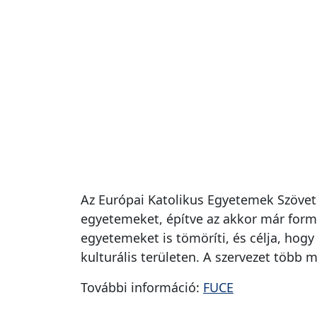
Az Európai Katolikus Egyetemek Szövets
egyetemeket, építve az akkor már formá
egyetemeket is tömöríti, és célja, ho
kulturális területen. A szervezet több m
További információ:
FUCE