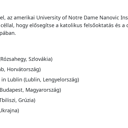
l, az amerikai University of Notre Dame Nanovic Ins
éllal, hogy elősegítse a katolikus felsőoktatás és a c
ópában.
(Rózsahegy, Szlovákia)
áb, Horvátország)
 in Lublin (Lublin, Lengyelország)
(Budapest, Magyarország)
biliszi, Grúzia)
 Ukrajna)