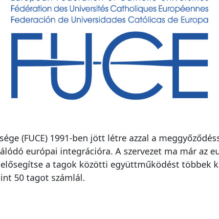
ége (FUCE) 1991-ben jött létre azzal a meggyőződéss
lódó európai integrációra. A szervezet ma már az eur
gy elősegítse a tagok közötti együttműködést többek
int 50 tagot számlál.