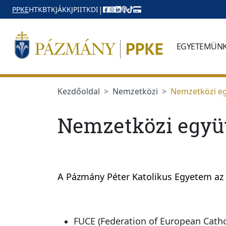
Ugrás a menüre
Ugrás a tartalomra
|
PPKE
HTK
BTK
JÁK
KJPI
ITK
DI
EGYETEMÜN
Kezdőoldal
Nemzetközi
Nemzetközi egy
Nemzetközi együt
A Pázmány Péter Katolikus Egyetem az
FUCE (Federation of European Cathol