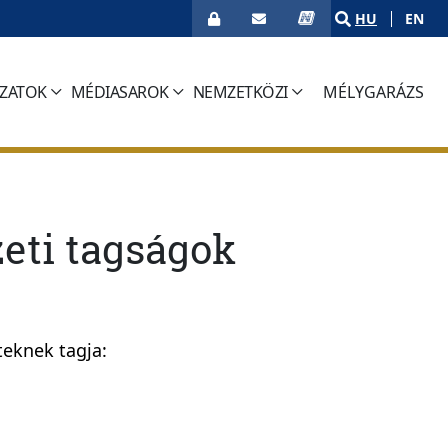
HU
EN
ÁZATOK
MÉDIASAROK
NEMZETKÖZI
MÉLYGARÁZS
(CURRENT)
eti tagságok
eknek tagja: