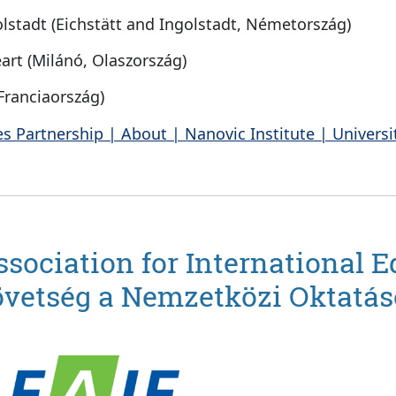
golstadt (Eichstätt and Ingolstadt, Németország)
eart (Milánó, Olaszország)
 Franciaország)
ies Partnership | About | Nanovic Institute | Univers
sociation for International E
vetség a Nemzetközi Oktatás