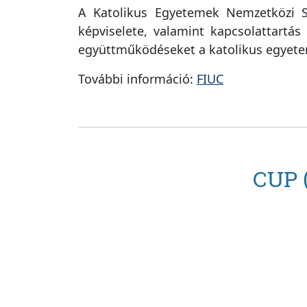
A Katolikus Egyetemek Nemzetközi Sz
képviselete, valamint kapcsolattartás
együttműködéseket a katolikus egyeteme
További információ:
FIUC
CUP (