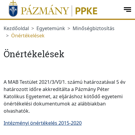
Ugrás a menüre
Ugrás a tartalomra
op
me
Kezdőoldal
Egyetemünk
Minőségbiztosítás
Önértékelések
Önértékelések
A MAB Testület 2021/3/VI/1. számú határozatával 5 év
határozott időre akkreditálta a Pázmány Péter
Katolikus Egyetemet, az eljáráshoz kötődő egyetemi
önértékelési dokumentumok az alábbiakban
olvashatók.
Intézményi önértékelés 2015-2020