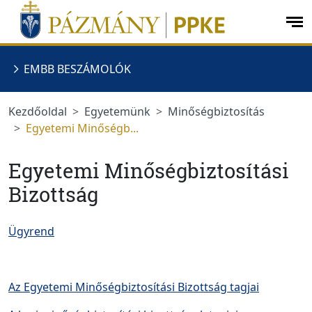
Ugrás a menüre
Ugrás a tartalomra
op
me
EMBB BESZÁMOLÓK
Kezdőoldal
Egyetemünk
Minőségbiztosítás
Egyetemi Minőségb...
Egyetemi Minőségbiztosítási
Bizottság
Ügyrend
Az Egyetemi Minőségbiztosítási Bizottság tagjai