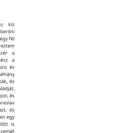
s kis
berlini
egy fél
reztem
szer a
gész a
minc év
 néhány
ták, és
ládját,
pot, és
oreslav
st, és
ben egy
őtt is
szemét