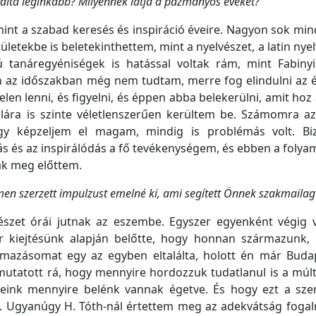
álta leginkább? Milyennek látja a pázmányos éveket?
int a szabad keresés és inspiráció éveire. Nagyon sok mi
letekbe is beletekinthettem, mint a nyelvészet, a latin nyel
tanáregyéniségek is hatással voltak rám, mint Fabinyi 
n az időszakban még nem tudtam, merre fog elindulni az 
en lenni, és figyelni, és éppen abba belekerülni, amit hoz 
olára is szinte véletlenszerűen kerültem be. Számomra a
gy képzeljem el magam, mindig is problémás volt. Bi
ás és az inspirálódás a fő tevékenységem, és ebben a foly
ak meg előttem.
men szerzett impulzust emelné ki, ami segített Önnek szakmailag
észet órái jutnak az eszembe. Egyszer egyenként végig v
r kiejtésünk alapján belőtte, hogy honnan származunk, 
ármazásomat egy az egyben eltalálta, holott én már Buda
 mutatott rá, hogy mennyire hordozzuk tudatlanul is a múl
seink mennyire belénk vannak égetve. És hogy ezt a sze
. Ugyanúgy H. Tóth-nál értettem meg az adekvátság fogal