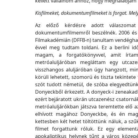
kellett vállalnom ahhoz, hogy meghaladja
Kisfilmeket, dokumentumfilmeket is forgat. Mel
Az előző kérdésre adott válaszoma
dokumentumfilmemről beszélnék. 2006 és 2
Filmakadémián (DFFB-n) tanultam vendéghall
évvel meg tudtam toldani. Ez a berlini 
magam, a forgatókönyvvel, amit írta
metróaluljáróban megláttam egy utcaze
visszhangos aluljáróban úgy hangzott, mi
körüli lehetett, szomorú és tiszta tekintet
szót tudott németül, de szóba elegyedtünk;
Donyeckből érkezett. A donyeck-i zeneakadém
ezért bejáratott ukrán utcazenész csatorná
metróaluljárókban játszva teremtette elő 
elhívott magához Donyeckbe, és én mag
kettesben két hetet töltöttünk náluk, a szű
filmet forgattunk róluk. Ez egy elemen
apokaliptikus helynek tűnt a város közep