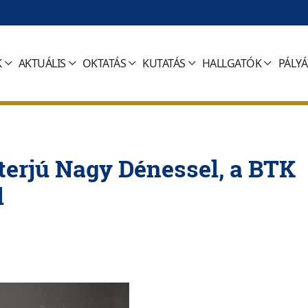
K
AKTUÁLIS
OKTATÁS
KUTATÁS
HALLGATÓK
PÁLY
erjú Nagy Dénessel, a BTK
l