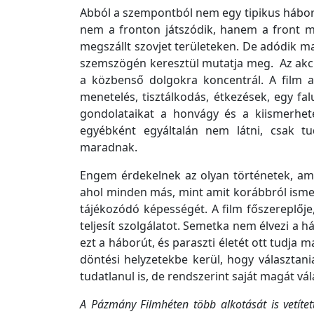
Abból a szempontból nem egy tipikus háború
nem a fronton játszódik, hanem a front m
megszállt szovjet területeken. De adódik ma
szemszögén keresztül mutatja meg. Az akc
a közbenső dolgokra koncentrál. A film a
menetelés, tisztálkodás, étkezések, egy fal
gondolataikat a honvágy és a kiismerhete
egyébként egyáltalán nem látni, csak tu
maradnak.
Engem érdekelnek az olyan történetek, amel
ahol minden más, mint amit korábbról ismer
tájékozódó képességét. A film főszereplőj
teljesít szolgálatot. Semetka nem élvezi a há
ezt a háborút, és paraszti életét ott tudja 
döntési helyzetekbe kerül, hogy választan
tudatlanul is, de rendszerint saját magát vál
A Pázmány Filmhéten több alkotását is vetítet