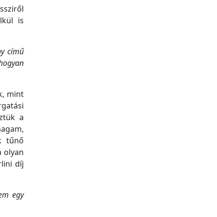
ssziről
lkül is
ny című
 hogyan
k, mint
gatási
eztük a
 magam,
k tűnő
á olyan
ini díj
sem egy