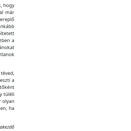
k, hogy
al már
zereplő
ginkább
tetett
özben a
zánokat
tlanok
 téved,
eszti a
etőként
 túléli
r olyan
ben, ha
yakezdő