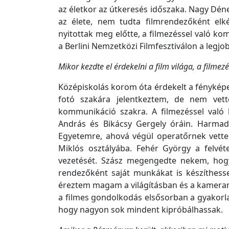
az életkor az útkeresés időszaka.
Nagy Dénes
az élete, nem tudta filmrendezőként el
nyitottak meg előtte, a filmezéssel való k
a Berlini Nemzetközi Filmfesztiválon a legjo
Mikor kezdte el érdekelni a film világa, a filmez
Középiskolás korom óta érdekelt a fényké
fotó szakára jelentkeztem, de nem vett
kommunikáció szakra. A filmezéssel val
András és Bikácsy Gergely óráin. Harmad
Egyetemre, ahová végül operatőrnek vettek
Miklós osztályába. Fehér György a felvéte
vezetését. Szász megengedte nekem, hogy 
rendezőként saját munkákat is készíthes
éreztem magam a világításban és a kameram
a filmes gondolkodás elsősorban a gyakorlat 
hogy nagyon sok mindent kipróbálhassak.