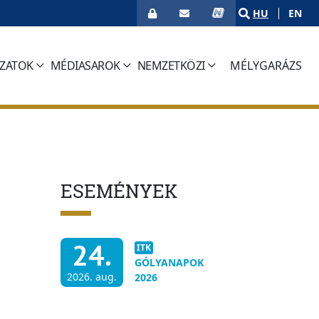
HU
EN
ÁZATOK
MÉDIASAROK
NEMZETKÖZI
MÉLYGARÁZS
(CURRENT)
ESEMÉNYEK
24.
ITK
GÓLYANAPOK
2026. aug.
2026