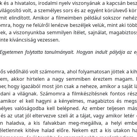
 és a hivatalos, irodalmi nyelv viszonyának a kapcsán besz
lágosító volt, a személyes sors és az egyént körülvevő kö
it elindított. Amikor a filmeimben például sokszor nehé
a, hogy ne felülről lenézve beszéljek velük, mint aki töb
ek, a viszonyunkba semmilyen ítélet, sajnálat, magabizto
inte kíváncsiság vezessen.
Egyetemen folytatta tanulmányait. Hogyan indult pályája az 
erős védőháló volt számomra, ahol folyamatosan jöttek a ki
ültem, akkor hirtelen a nagy semmiben éreztem magam. 
r, hogy igazából most jön csak a neheze, amikor a saját 
ndani a világnak. Számomra a filmkészítésnek fontos rés
amikor el kell hagyni a kényelmes, magabiztos és megs
emélyes valóságodba kell belépned. Az ember teljesen más
 az utat jól eltervezve szeli át a tájat, vagy amikor letér 
n haladva, a kis falvakban meg-megállva, a helyi embe
letlennek kitéve halad előre. Nekem ezt a kis utakon ha