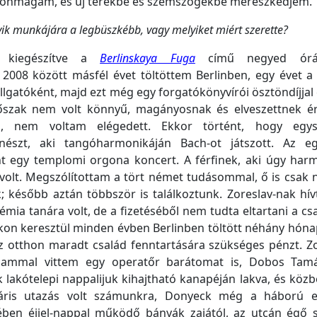
m önmagam, és új terekbe és szemszögekbe merészkedjem.
yik munkájára a legbüszkébb, vagy melyiket miért szerette?
t kiegészítve a
Berlinskaya Fuga
című negyed órá
008 között másfél évet töltöttem Berlinben, egy évet a 
gatóként, majd ezt még egy forgatókönyvírói ösztöndíjjal 
időszak nem volt könnyű, magányosnak és elveszettnek é
m, nem voltam elégedett. Ekkor történt, hogy egy
nészt, aki tangóharmonikáján Bach-ot játszott. Az e
nt egy templomi orgona koncert. A férfinek, aki úgy har
e volt. Megszólítottam a tört német tudásommal, ő is csak
 később aztán többször is találkoztunk. Zoreslav-nak hív
ia tanára volt, de a fizetéséből nem tudta eltartani a csa
kon keresztül minden évben Berlinben töltött néhány hóna
az otthon maradt család fenntartására szükséges pénzt. Z
ammal vittem egy operatőr barátomat is, Dobos Tamá
k lakótelepi nappalijuk kihajtható kanapéján lakva, és köz
táris utazás volt számunkra, Donyeck még a háború el
ében éjjel-nappal működő bányák zajától, az utcán égő 