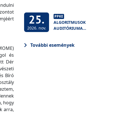
NAPOK
ndulni
zontot
25.
PPKE
lmjéért
ALGORITMUSOK
2026. nov.
AUDITÓRIUMA
2026:
MESTERSÉGES
További események
INTELLIGENCIA
a MOME)
ÉS A
gol és
FELSŐOKTATÁS
tt Dér
észeti
és Bíró
osztály
eztem,
lennek
m, hogy
k arra,