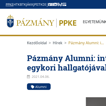
Ugrás a menüre
Ugrás a tartalomra
|
PPKE
HTK
BTK
JÁK
KJPI
ITK
DI
EGYETEMÜN
Kezdőoldal
Hírek
Pázmány Alumni: i...
Pázmány Alumni: int
egykori hallgatójáva
2021.04.06.
Alumni