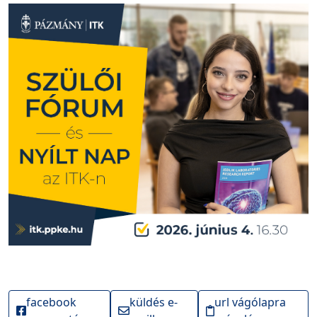
facebook
küldés e-
url vágólapra