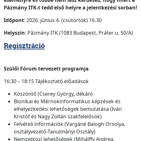
eseményre és többé nem lesz kérdéses, hogy miért a
Pázmány ITK-t tedd első helyre a jelentkezési sorban!
Időpont
: 2026. június 4. (csütörtök) 16.30
Helyszín
: Pázmány ITK (1083 Budapest, Práter u. 50/A)
Regisztráció
Szülői Fórum tervezett programja
16:30 – 18:15 Tájékoztató előadások
Köszöntő (Cserey György, dékán)
Bionikai és Mérnökinformatikus képzések és
elhelyezkedési lehetőségek bemutatása (Iván
Kristóf és Nagy Zoltán szakfelelősök)
Felvételi információk (Vargáné Balogh Orsolya,
osztályvezető-Tanulmányi Osztály)
Nemzetközi lehetőségek (Mihálffy Andrea,