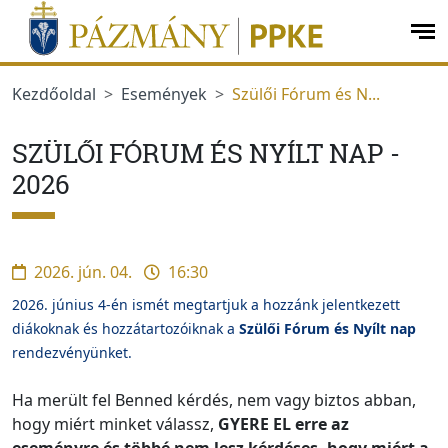
Ugrás a menüre
Ugrás a tartalomra
op
me
Kezdőoldal
Események
Szülői Fórum és N...
SZÜLŐI FÓRUM ÉS NYÍLT NAP -
2026
2026. jún. 04.
16:30
2026. június 4-én ismét megtartjuk a hozzánk jelentkezett
diákoknak és hozzátartozóiknak a
Szülői Fórum és Nyílt nap
rendezvényünket.
Ha merült fel Benned kérdés, nem vagy biztos abban,
hogy miért minket válassz,
GYERE EL erre az