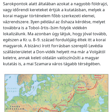
Sarokpontok alatt általában azokat a nagyobb földrajzi,
vagy időrendi kereteket értjük a kutatásban, melyek a
korai magyar történelem főbb szerkezeti elemei,
vázrendszere. Ilyen például az őshaza kérdése, melyet
továbbra is a Tobol–Irtis–Isim folyók vidékén
lokalizálunk. Ma azonban úgy látjuk, hogy jóval tovább,
egészen a Kr. u. 8–9. század fordulójáig éltek itt a korai
magyarok. A bizánci írott forrásban szereplő Levédia
szállásterületet a Don-vidék helyett ma már a Volgától
keletre, annak keleti oldalán valószínűsíti a magyar
kutatás is, a mai Szamara város tágabb térségében.