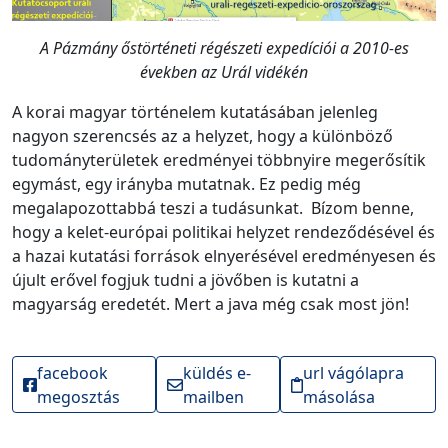
A Pázmány őstörténeti régészeti expedíciói a 2010-es
években az Urál vidékén
A korai magyar történelem kutatásában jelenleg
nagyon szerencsés az a helyzet, hogy a különböző
tudományterületek eredményei többnyire megerősítik
egymást, egy irányba mutatnak. Ez pedig még
megalapozottabbá teszi a tudásunkat. Bízom benne,
hogy a kelet-európai politikai helyzet rendeződésével és
a hazai kutatási források elnyerésével eredményesen és
újult erővel fogjuk tudni a jövőben is kutatni a
magyarság eredetét. Mert a java még csak most jön!
facebook
küldés e-
url vágólapra
megosztás
mailben
másolása