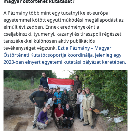
magyar őstörténet kutatását?
A Pázmány több mint egy tucatnyi kelet-európai
egyetemmel kötött együttműködési megállapodást az
elmúlt évtizedben. Ennek eredményeként a
cseljabinszki, tyumenyi, kazanyi és tiraszpoli régészeti
tanszékekkel különösen aktív publikációs
tevékenységet végzünk.
Ezt a Pázmány – Magyar
Őstörténeti Kutatócsoportja koordinálja, jelenleg egy
2023-ban elnyert egyetemi kutatási pályázat keretében.