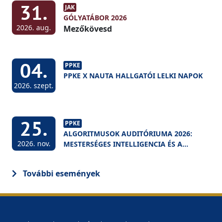
31.
JAK
GÓLYATÁBOR 2026
2026. aug.
Mezőkövesd
04.
PPKE
PPKE X NAUTA HALLGATÓI LELKI NAPOK
2026. szept.
25.
PPKE
ALGORITMUSOK AUDITÓRIUMA 2026:
2026. nov.
MESTERSÉGES INTELLIGENCIA ÉS A
FELSŐOKTATÁS
További események