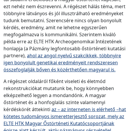
ezt nehéz nem észrevenni. A régészet hálás téma, mert
többnyire látványos és jól illusztrálható eredményeket
tudunk bemutatni. Szerencsére nincs olyan bonyolult
kérdés, eredmény, amit ne lehetne egyszerűen
megfogalmazva is kommunikálni. Szerintem kiváló
példa erre az ELTE HTK Archeogenomikai Intézetének
honlapja (a Pázmány legfontosabb őstörténeti kutatási
partnere),
ahol az angol nyelvű szakcikkek, többnyire
igen bonyolult genetikai eredményeit rendszeresen
összefoglalják bőven és közérthetően magyarul is.
A régészet oldaláról főként viseleti és életmód
rekonstrukciókat mutatunk be, hogy könnyebben
elképzelhető legyen a mondandónk. A magyar
őstörténet és a honfoglalás szinte valamennyi
kérdéskörét áttekinti
az – az interneten is elérhető –hat
kötetes tudományos ismeretterjesztő sorozat, mely az
ELTE HTK Magyar Őstörténeti Kutatócsoportjának
égisze alatt készült, aktív pázmányos részvétellel.