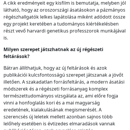
A cikk eredményeit egy kisfilm is bemutatja, melyben jól
látható, hogy az oroszországi ásatásokon a pázmányos
régészhallgatók lelkes lapátolása miként adódott össze
egy projekt keretében a tudományos kiértékelésben
részt vevő harvardi genetikus professzorok munkájával
is.
Milyen szerepet játszhatnak az új régészeti
feltárások?
Bátran állíthatjuk, hogy az új feltárások és azok
publikációi kulcsfontosságú szerepet játszanak a jövőt
illetően. A szakadatlan forrásfeltárás, a modern ásatási
módszerek és a régészeti forrásanyag komplex
természettudományos vizsgálata az, ami előre fogja
vinni a honfoglalás kori és a mai magyarság
eredetének, kialakulásának megismerését. A
szerencsés új leletek mellett azonban sajnos több
lelőhely esetében is évtizedes elmaradások vannak