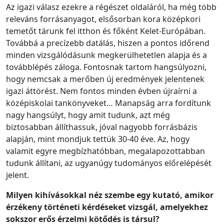
Az igazi válasz ezekre a régészet oldaláról, ha még több
releváns forrásanyagot, elsősorban kora középkori
temetőt tárunk fel itthon és főként Kelet-Európában.
Továbbá a precízebb datálás, hiszen a pontos időrend
minden vizsgálódásunk megkerülhetetlen alapja és a
továbblépés záloga. Fontosnak tartom hangsúlyozni,
hogy nemcsak a merőben új eredmények jelentenek
igazi áttörést. Nem fontos minden évben újraírni a
középiskolai tankönyveket… Manapság arra fordítunk
nagy hangsúlyt, hogy amit tudunk, azt még
biztosabban állíthassuk, jóval nagyobb forrásbázis
alapján, mint mondjuk tettük 30-40 éve. Az, hogy
valamit egyre megbízhatóbban, megalapozottabban
tudunk állítani, az ugyanúgy tudományos előrelépését
jelent.
Milyen kihívásokkal néz szembe egy kutató, amikor
érzékeny történeti kérdéseket vizsgál, amelyekhez
sokszor erős érzelmi kötődés is társul?