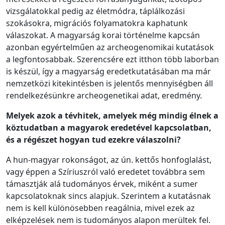
vizsgálatokkal pedig az életmódra, táplálkozási
szokásokra, migrációs folyamatokra kaphatunk
válaszokat. A magyarság korai történelme kapcsán
azonban egyértelműen az archeogenomikai kutatások
a legfontosabbak. Szerencsére ezt itthon több laborban
is készül, így a magyarság eredetkutatásában ma már
nemzetközi kitekintésben is jelentős mennyiségben áll
rendelkezésünkre archeogenetikai adat, eredmény.
Melyek azok a tévhitek, amelyek még mindig élnek a
köztudatban a magyarok eredetével kapcsolatban,
és a régészet hogyan tud ezekre válaszolni?
A hun-magyar rokonságot, az ún. kettős honfoglalást,
vagy éppen a Szíriuszról való eredetet továbbra sem
támasztják alá tudományos érvek, miként a sumer
kapcsolatoknak sincs alapjuk. Szerintem a kutatásnak
nem is kell különösebben reagálnia, mivel ezek az
elképzelések nem is tudományos alapon merültek fel.