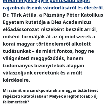
eredmények egyre pontosabb képet
rajzolnak őseink vándorlásáról és életéről
.
Dr. Türk Attila, a Pázmány Péter Katolikus
Egyetem kutatója a Dies Academicus
előadássorozat részeként beszélt arról,
miként formálják át az új módszerek a
korai magyar történelemről alkotott
tudásunkat – és miért fontos, hogy ne
világnézeti meggyőződés, hanem
tudományos bizonyítékok alapján
válaszoljunk eredetünk és a múlt
kérdéseire.
Mi számít ma sarokpontnak a magyar őstörténet
régészeti kutatásában? Melyek a legfontosabb új
felismerések?