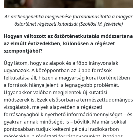
Az archeogenetika megjelenése forradalmasította a magyar
őstörténet régészeti kutatását (Szöllősi M. felvétele)
Hogyan változott az őstörténetkutatás módszertana
az elmúlt évtizedekben, különösen a régészet
szempontjából?
Úgy látom, hogy az alapok és a főbb irányvonalak
ugyanazok. A középpontban az újabb források
felkutatása áll, hiszen a magyarság korai történetében
a források hiánya jelenti a legnagyobb problémát.
Ugyanakkor valóban megjelentek új kutatási
módszerek is. Ezek elsősorban a természettudományos
vizsgálatok, melyek alapvetően a régészeti
forrásanyagból kinyerhető információmennyiséget – és
gyakran annak minőségét is – bővítik. Ma már sokkal
pontosabban tudjuk keltezni például radiokarbon
mérésekkel a régészeti forrásanyagunkat, izotópos