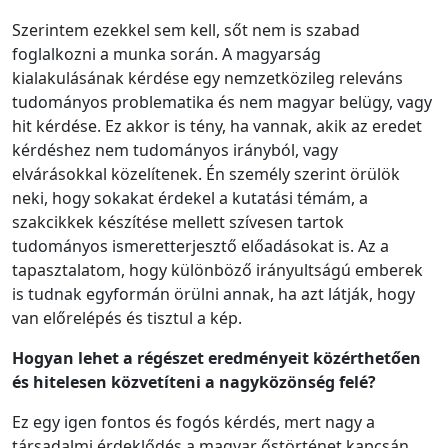
Szerintem ezekkel sem kell, sőt nem is szabad
foglalkozni a munka során. A magyarság
kialakulásának kérdése egy nemzetközileg releváns
tudományos problematika és nem magyar belügy, vagy
hit kérdése. Ez akkor is tény, ha vannak, akik az eredet
kérdéshez nem tudományos irányból, vagy
elvárásokkal közelítenek. Én személy szerint örülök
neki, hogy sokakat érdekel a kutatási témám, a
szakcikkek készítése mellett szívesen tartok
tudományos ismeretterjesztő előadásokat is. Az a
tapasztalatom, hogy különböző irányultságú emberek
is tudnak egyformán örülni annak, ha azt látják, hogy
van előrelépés és tisztul a kép.
Hogyan lehet a régészet eredményeit közérthetően
és hitelesen közvetíteni a nagyközönség felé?
Ez egy igen fontos és fogós kérdés, mert nagy a
társadalmi érdeklődés a magyar őstörténet kapcsán,