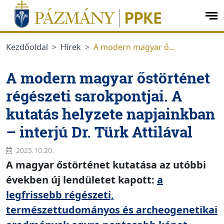
Ugrás a menüre
Ugrás a tartalomra
op
me
Kezdőoldal
Hírek
A modern magyar ő...
A modern magyar őstörténet
régészeti sarokpontjai. A
kutatás helyzete napjainkban
– interjú Dr. Türk Attilával
2025.10.20.
A magyar őstörténet kutatása az utóbbi
években új lendületet kapott:
a
legfrissebb régészeti,
természettudományos és archeogenetikai