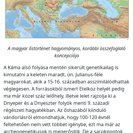
A magyar őstörténet hagyományos, korábbi összefoglaló
koncepciója
A Káma alsó folyása mentén sikerült genetikailag is
kimutatni a keleten maradt, ún. Julianus-féle
magyarokat, akik a 15-16. században asszimilálódhattak
véglegesen. A forrásokból ismert Etelköz helyét pedig
ma már közel száz lelőhely, illetve lelet rajzolja ki a
Dnyeper és a Dnyeszter folyók menti 9. századi
régészeti hagyatékban. Az őshazából kiinduló
vándorlásról elmondhatjuk, hogy 100-120 évnél
feltehetően nem vett többet igénybe, ezt ma már az
archeogenetikusok is megerősítik. De a sarokpontok