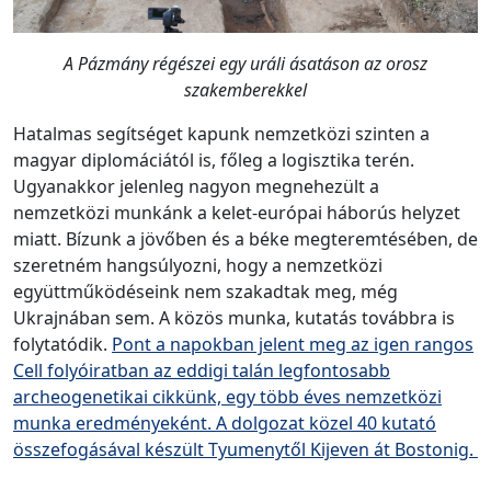
A Pázmány régészei egy uráli ásatáson az orosz
szakemberekkel
Hatalmas segítséget kapunk nemzetközi szinten a
magyar diplomáciától is, főleg a logisztika terén.
Ugyanakkor jelenleg nagyon megnehezült a
nemzetközi munkánk a kelet-európai háborús helyzet
miatt. Bízunk a jövőben és a béke megteremtésében, de
szeretném hangsúlyozni, hogy a nemzetközi
együttműködéseink nem szakadtak meg, még
Ukrajnában sem. A közös munka, kutatás továbbra is
folytatódik.
Pont a napokban jelent meg az igen rangos
Cell folyóiratban az eddigi talán legfontosabb
archeogenetikai cikkünk, egy több éves nemzetközi
munka eredményeként. A dolgozat közel 40 kutató
összefogásával készült Tyumenytől Kijeven át Bostonig.