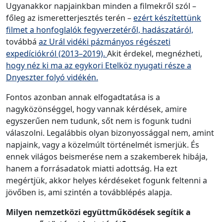
Ugyanakkor napjainkban minden a filmekről szól –
főleg az ismeretterjesztés terén –
ezért készítettünk
filmet a honfoglalók fegyverzetéről, hadászatáról,
továbbá
az Urál vidéki pázmányos régészeti
expedíciókról (2013–2019).
Akit érdekel, megnézheti,
hogy néz ki ma az egykori Etelköz nyugati része a
Dnyeszter folyó vidékén.
Fontos azonban annak elfogadtatása is a
nagyközönséggel, hogy vannak kérdések, amire
egyszerűen nem tudunk, sőt nem is fogunk tudni
válaszolni. Legalábbis olyan bizonyossággal nem, amint
napjaink, vagy a közelmúlt történelmét ismerjük. És
ennek világos beismerése nem a szakemberek hibája,
hanem a forrásadatok miatti adottság. Ha ezt
megértjük, akkor helyes kérdéseket fogunk feltenni a
jövőben is, ami szintén a továbblépés alapja.
Milyen nemzetközi együttműködések segítik a