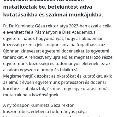
mutatkoztak be, betekintést adva
kutatásaikba és szakmai munkájukba.
Ft. Dr. Kuminetz Géza rektor atya 2023-ban azzal a céllal
elevenített fel a Pázmányon a Dies Academicus
egyetemi napok hagyományát, hogy az akadémiai
közösség ezen a jeles napon soraiba fogadhassa az
újonnan kinevezett egyetemi docenseket és egyetemi
tanárokat. A rendezvény újra élő és meghatározó része
egyetemünk közösségi és tudományos életének, ez az
alkalom egyszerre ünnep és találkozás.
Megismerhetjük azokat az oktatókat és kutatókat, akik
az elmúlt évben egyetemünk professzori és docensi
köréhez csatlakoztak, és most egy-egy kutatási témát
mutattak be a közönségnek
A nyitónapon Kuminetz Géza rektor
köszöntőbeszédében a tudományos pálya