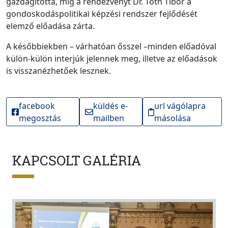
gazdagította, míg a rendezvényt Dr. Tóth Tibor a
gondoskodáspolitikai képzési rendszer fejlődését
elemző előadása zárta.
A későbbiekben – várhatóan ősszel –minden előadóval
külön-külön interjúk jelennek meg, illetve az előadások
is visszanézhetőek lesznek.
facebook
küldés e-
url vágólapra
megosztás
mailben
másolása
KAPCSOLT GALÉRIA