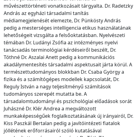
művészettörténeti vonatkozásait tárgyalta. Dr. Radetzky
András az egyházi társadalmi tanítás
médiamegjelenését elemezte, Dr. Pünkösty András
pedig a mesterséges intelligencia etikus használatának
lehetőségeit vizsgálta a felsőoktatásban. Nyelvészeti
témában Dr. Ludányi Zsófia az intézményes nyelvi
tanácsadás terminológiai kérdéseiről beszélt, Dr.
Tóthné Dr. Aszalai Anett pedig a kommunikációs
akadálymentesítés társadalmi aspektusait járta körül. A
természettudományos blokkban Dr. Csaba György a
fizika és a számítógépes modellek kapcsolatát, Dr.
Reguly István a nagy teljesítményű számítások
tudományos szerepét mutatta be. A
társadalomtudományi és pszichológiai előadások sorát
Juhászné Dr. Klér Andrea a megváltozott
munkaképességűek foglalkoztatásának új irányairól, Dr.
Kiss Paszkál Bertalan pedig a javítóintézeti fiatalok
jóllétének erőforrásairól szóló kutatásával