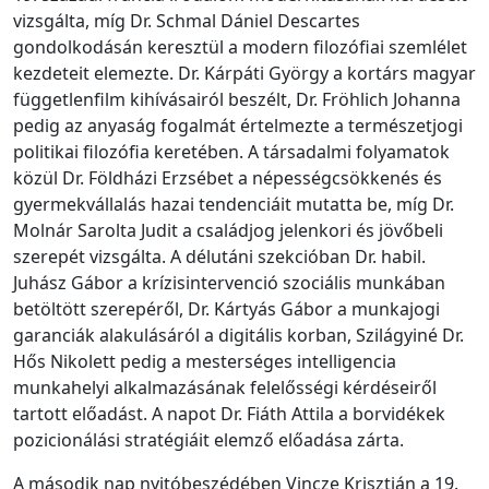
vizsgálta, míg Dr. Schmal Dániel Descartes
gondolkodásán keresztül a modern filozófiai szemlélet
kezdeteit elemezte. Dr. Kárpáti György a kortárs magyar
függetlenfilm kihívásairól beszélt, Dr. Fröhlich Johanna
pedig az anyaság fogalmát értelmezte a természetjogi
politikai filozófia keretében. A társadalmi folyamatok
közül Dr. Földházi Erzsébet a népességcsökkenés és
gyermekvállalás hazai tendenciáit mutatta be, míg Dr.
Molnár Sarolta Judit a családjog jelenkori és jövőbeli
szerepét vizsgálta. A délutáni szekcióban Dr. habil.
Juhász Gábor a krízisintervenció szociális munkában
betöltött szerepéről, Dr. Kártyás Gábor a munkajogi
garanciák alakulásáról a digitális korban, Szilágyiné Dr.
Hős Nikolett pedig a mesterséges intelligencia
munkahelyi alkalmazásának felelősségi kérdéseiről
tartott előadást. A napot Dr. Fiáth Attila a borvidékek
pozicionálási stratégiáit elemző előadása zárta.
A második nap nyitóbeszédében Vincze Krisztián a 19.