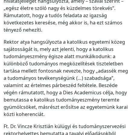
hivatásjellegét hangsúlyozta, amely – szavai szerint –
„egész életre szóló nagy és küzdelmes törekvés”.
Rámutatott, hogy a tudós feladata az igazság
következetes keresése, még akkor is, ha ezt számos
tényező nehezíti.
Rektor atya hangsúlyozta a katolikus egyetemi közeg
sajátosságát is, mely azt jelenti, hogy a katolikus
tudományeszmény égisze alatt munkálkodunk: a
különböző tudományos megközelítések tiszteletben
tartása mellett fontosnak nevezte, hogy „adassék meg
a tudományos tevékenységünk (…) szabadsága”,
valamint az értelmes párbeszéd feltétele. Beszéde
végén rámutatott, hogy a Dies Academicus célja, hogy
bemutassa e katolikus tudományeszmény teremte
gyümölcsöket, másrészt erősítse az egyetemünk karai
közti koherenciát.
Ft. Dr. Vincze Krisztián külügyi és tudományszervezési
rektorhelyettes bemutatta a tavalyi előadásokból