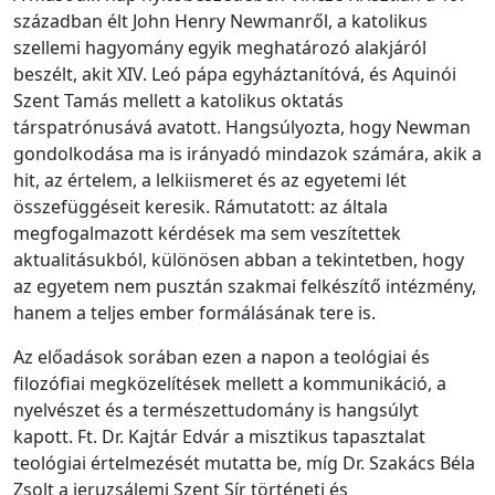
században élt John Henry Newmanről, a katolikus
szellemi hagyomány egyik meghatározó alakjáról
beszélt, akit XIV. Leó pápa egyháztanítóvá, és Aquinói
Szent Tamás mellett a katolikus oktatás
társpatrónusává avatott. Hangsúlyozta, hogy Newman
gondolkodása ma is irányadó mindazok számára, akik a
hit, az értelem, a lelkiismeret és az egyetemi lét
összefüggéseit keresik. Rámutatott: az általa
megfogalmazott kérdések ma sem veszítettek
aktualitásukból, különösen abban a tekintetben, hogy
az egyetem nem pusztán szakmai felkészítő intézmény,
hanem a teljes ember formálásának tere is.
Az előadások sorában ezen a napon a teológiai és
filozófiai megközelítések mellett a kommunikáció, a
nyelvészet és a természettudomány is hangsúlyt
kapott. Ft. Dr. Kajtár Edvár a misztikus tapasztalat
teológiai értelmezését mutatta be, míg Dr. Szakács Béla
Zsolt a jeruzsálemi Szent Sír történeti és