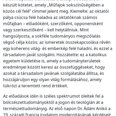
készült kötetet, amely „Műfajok sokszínűségében a
közös cél felé” címmel jelent meg. Kiemelte: az oktatói
pálya csúcsa felé haladva az oktatóknak számos
műfajban – előadóként, szerzőként, opponensként
vagy szerkesztőként – kell helytállniuk. Mint
hangsúlyozta, a sokféle tudományos megszólalás
végső célja közös: az ismeretek összekapcsolása révén
egy koherens világ- és emberkép felé haladni, és ezzel a
társadalom javát szolgálni. Hozzátette: ez a katolikus
egyetem küldetése is, amely a tudományterületek
eredményei között keresi az összefüggéseket, hogy
azokat a társadalom javának szolgálatába állítsa, és
hozzájáruljon egy olyan világ formálásához, amely
tükrözi a teremtett rend értékeit.
Az előadások idén is széles spektrumot öleltek fel a
bölcsészettudományoktól a jogon és teológián át a
természettudományig. Az első napon Dr. Ádám Anikó a
19. századi francia irodalom modernitásának kérdéseit