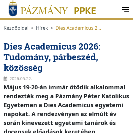
Ugrás a menüre
Ugrás a tartalomra
op
me
Kezdőoldal
Hírek
Dies Academicus 2...
Dies Academicus 2026:
Tudomány, párbeszéd,
közösség
2026.05.22.
Május 19-20-án immár ötödik alkalommal
rendezték meg a Pázmány Péter Katolikus
Egyetemen a Dies Academicus egyetemi
napokat. A rendezvényen az elmúlt év
során kinevezett egyetemi tanárok és
docensek előadások keretében