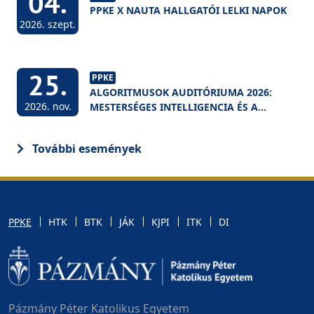
04.
PPKE X NAUTA HALLGATÓI LELKI NAPOK
2026. szept.
25.
PPKE
ALGORITMUSOK AUDITÓRIUMA 2026:
2026. nov.
MESTERSÉGES INTELLIGENCIA ÉS A
FELSŐOKTATÁS
További események
PPKE
HTK
BTK
JÁK
KJPI
ITK
DI
Pázmány Péter Katolikus Egyetem