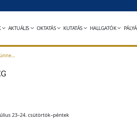
K
AKTUÁLIS
OKTATÁS
KUTATÁS
HALLGATÓK
PÁLY
ünne...
ÉG
úlius 23–24. csütörtök–péntek