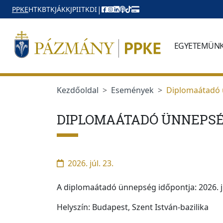
Ugrás a menüre
Ugrás a tartalomra
|
PPKE
HTK
BTK
JÁK
KJPI
ITK
DI
EGYETEMÜN
Kezdőoldal
Események
Diplomaátadó 
DIPLOMAÁTADÓ ÜNNEPS
2026. júl. 23.
A diplomaátadó ünnepség időpontja: 2026. j
Helyszín: Budapest, Szent István-bazilika