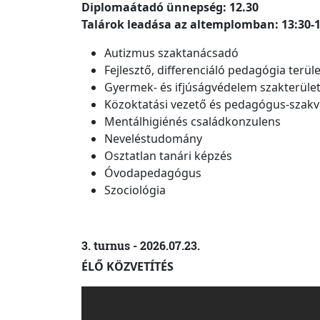
Diplomaátadó ünnepség: 12.30
Talárok leadása az altemplomban: 13:30-1
Autizmus szaktanácsadó
Fejlesztő, differenciáló pedagógia terü
Gyermek- és ifjúságvédelem szakterüle
Közoktatási vezető és pedagógus-szakv
Mentálhigiénés családkonzulens
Neveléstudomány
Osztatlan tanári képzés
Óvodapedagógus
Szociológia
3. turnus - 2026.07.23.
ÉLŐ KÖZVETÍTÉS