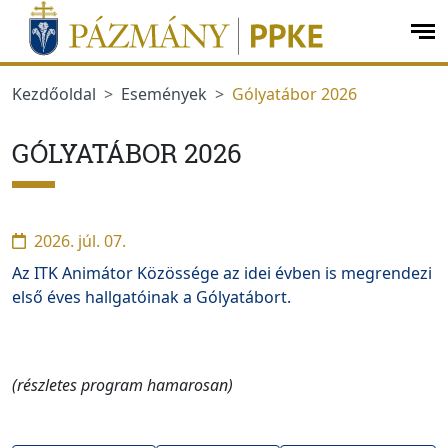
Ugrás a menüre
Ugrás a tartalomra
op
me
Kezdőoldal
Események
Gólyatábor 2026
GÓLYATÁBOR 2026
2026. júl. 07.
Az ITK Animátor Közössége az idei évben is megrendezi
első éves hallgatóinak a Gólyatábort.
(részletes program hamarosan)