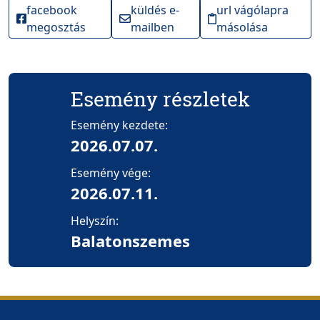
facebook
küldés e-
url vágólapra
megosztás
mailben
másolása
Esemény részletek
Esemény kezdete:
2026.07.07.
Esemény vége:
2026.07.11.
Helyszín:
Balatonszemes