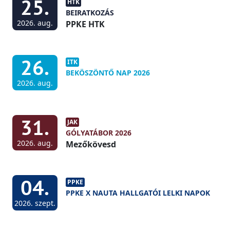
25.
HTK
BEIRATKOZÁS
2026. aug.
PPKE HTK
26.
ITK
BEKÖSZÖNTŐ NAP 2026
2026. aug.
31.
JAK
GÓLYATÁBOR 2026
2026. aug.
Mezőkövesd
04.
PPKE
PPKE X NAUTA HALLGATÓI LELKI NAPOK
2026. szept.