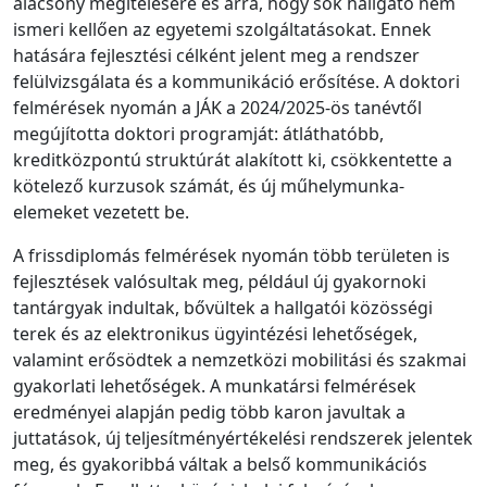
alacsony megítélésére és arra, hogy sok hallgató nem
ismeri kellően az egyetemi szolgáltatásokat. Ennek
hatására fejlesztési célként jelent meg a rendszer
felülvizsgálata és a kommunikáció erősítése. A doktori
felmérések nyomán a JÁK a 2024/2025-ös tanévtől
megújította doktori programját: átláthatóbb,
kreditközpontú struktúrát alakított ki, csökkentette a
kötelező kurzusok számát, és új műhelymunka-
elemeket vezetett be.
A frissdiplomás felmérések nyomán több területen is
fejlesztések valósultak meg, például új gyakornoki
tantárgyak indultak, bővültek a hallgatói közösségi
terek és az elektronikus ügyintézési lehetőségek,
valamint erősödtek a nemzetközi mobilitási és szakmai
gyakorlati lehetőségek. A munkatársi felmérések
eredményei alapján pedig több karon javultak a
juttatások, új teljesítményértékelési rendszerek jelentek
meg, és gyakoribbá váltak a belső kommunikációs