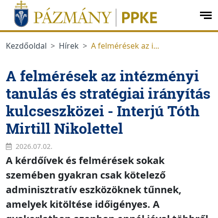
Ugrás a menüre
Ugrás a tartalomra
op
me
Kezdőoldal
Hírek
A felmérések az i...
A felmérések az intézményi
tanulás és stratégiai irányítás
kulcseszközei - Interjú Tóth
Mirtill Nikolettel
2026.07.02.
A kérdőívek és felmérések sokak
szemében gyakran csak kötelező
adminisztratív eszközöknek tűnnek,
amelyek kitöltése időigényes. A