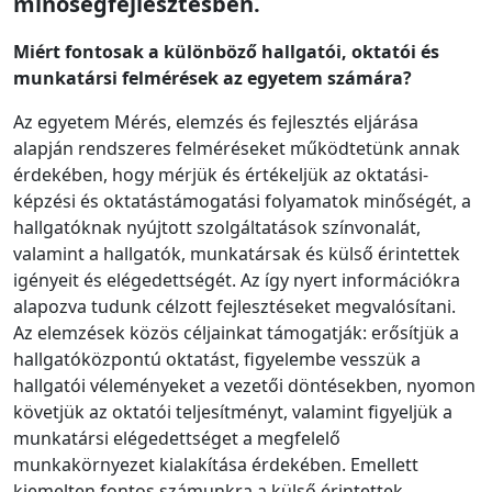
minőségfejlesztésben.
Miért fontosak a különböző hallgatói, oktatói és
munkatársi felmérések az egyetem számára?
Az egyetem Mérés, elemzés és fejlesztés eljárása
alapján rendszeres felméréseket működtetünk annak
érdekében, hogy mérjük és értékeljük az oktatási-
képzési és oktatástámogatási folyamatok minőségét, a
hallgatóknak nyújtott szolgáltatások színvonalát,
valamint a hallgatók, munkatársak és külső érintettek
igényeit és elégedettségét. Az így nyert információkra
alapozva tudunk célzott fejlesztéseket megvalósítani.
Az elemzések közös céljainkat támogatják: erősítjük a
hallgatóközpontú oktatást, figyelembe vesszük a
hallgatói véleményeket a vezetői döntésekben, nyomon
követjük az oktatói teljesítményt, valamint figyeljük a
munkatársi elégedettséget a megfelelő
munkakörnyezet kialakítása érdekében. Emellett
kiemelten fontos számunkra a külső érintettek