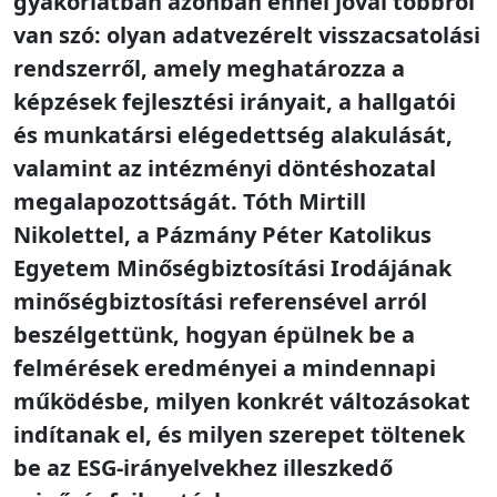
gyakorlatban azonban ennél jóval többről
van szó: olyan adatvezérelt visszacsatolási
rendszerről, amely meghatározza a
képzések fejlesztési irányait, a hallgatói
és munkatársi elégedettség alakulását,
valamint az intézményi döntéshozatal
megalapozottságát. Tóth Mirtill
Nikolettel, a Pázmány Péter Katolikus
Egyetem Minőségbiztosítási Irodájának
minőségbiztosítási referensével arról
beszélgettünk, hogyan épülnek be a
felmérések eredményei a mindennapi
működésbe, milyen konkrét változásokat
indítanak el, és milyen szerepet töltenek
be az ESG-irányelvekhez illeszkedő