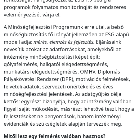
programok folyamatos monitoringját és rendszeres
véleményezését várja el.
A Minőségfejlesztési Programunk erre utal, a belső
minőségbiztosítás fő irányát jellemzően az ESG-alapú
modell adja:
mérés, elemzés és fejlesztés.
Eljárásaink
nevesítik azokat az adatforrásokat, amelyekből az
intézmény minőségbiztosítási képet épít:
gólyafelmérés, hallgatói elégedettségmérés,
munkatársi elégedettségmérés, OMHV, Diplomás
Pályakövetési Rendszer (DPR), motivációs felmérések,
felvételi adatok, szervezeti önértékelés és éves
minőségfejlesztési jelentések. Az adatgyűjtés célja
kettős: egyrészt bizonyítja, hogy az intézmény valóban
figyeli saját működését, másrészt lehetővé teszi, hogy a
fejlesztéseket ne benyomások, hanem intézményi
evidenciák és szükségletek alapján tervezzék meg.
Mitől lesz egy felmérés valóban hasznos?