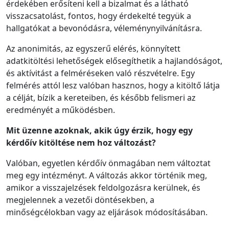
érdekében erősíteni kell a bizalmat és a látható
visszacsatolást, fontos, hogy érdekelté tegyük a
hallgatókat a bevonódásra, véleménynyilvánításra.
Az anonimitás, az egyszerű elérés, könnyített
adatkitöltési lehetőségek elősegíthetik a hajlandóságot,
és aktívitást a felméréseken való részvételre. Egy
felmérés attól lesz valóban hasznos, hogy a kitöltő látja
a célját, bízik a kereteiben, és később felismeri az
eredményét a működésben.
Mit üzenne azoknak, akik úgy érzik, hogy egy
kérdőív kitöltése nem hoz változást?
Valóban, egyetlen kérdőív önmagában nem változtat
meg egy intézményt. A változás akkor történik meg,
amikor a visszajelzések feldolgozásra kerülnek, és
megjelennek a vezetői döntésekben, a
minőségcélokban vagy az eljárások módosításában.