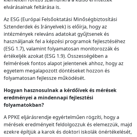
elvárásainak feltárása is.
Az ESG (Európai Felsőoktatási Minőségbiztosítási
Sztenderdek és Irányelvek) is előírja, hogy az
intézmények releváns adatokat gyűjtsenek és
használjanak fel a képzési programok fejlesztéséhez
(ESG 1.7), valamint folyamatosan monitorozzák és
értékeljék azokat (ESG 1.9). Összességében a
felmérések fontos alapot jelentenek ahhoz, hogy az
egyetem megalapozott döntéseket hozzon és
folyamatosan fejlessze működését.
Hogyan hasznosulnak a kérdőívek és mérések
eredményei a mindennapi fejlesztési
folyamatokban?
A PPKE eljárásrendje egyértelműen rögzíti, hogy a
mérések eredményeit feldolgozzuk és elemezzük, majd
ezekre építjük a karok és doktori iskolák önértékelését,