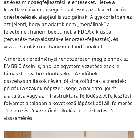
az éves minőségfejlesztési jelentéseket, illetve a
következő évi minőségcélokat. Ezek az akkreditációs
önértékelések alapjául is szolgálnak. A gyakorlatban ez
azt jelenti, hogy az adatok nem „megállnak” a
felvételnél, hanem beépülnek a PDCA-ciklusba
(tervezés–megvalósítás–ellenőrzés–fejlesztés), és
visszacsatolási mechanizmust indítanak el.
A mérések eredményei rendszeresen megjelennek az
EMBB ülésein is, ahol az egyetem vezetése ezekre
támaszkodva hoz döntéseket. Az időbeli
összehasonlítások révén jól kirajzolódnak a trendek:
például a szakok népszerűsége, a hallgatói jóllét
alakulása vagy az infrastruktúra fejlődése. A fejlesztési
folyamat általában a következő lépésekből áll: felmérés
→ elemzés → vezetői értékelés → intézkedés →
visszamérés.