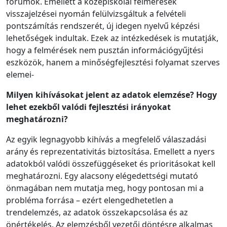
fórumok. Emellett a középiskolai felmérések
visszajelzései nyomán felülvizsgáltuk a felvételi
pontszámítás rendszerét, új idegen nyelvű képzési
lehetőségek indultak. Ezek az intézkedések is mutatják,
hogy a felmérések nem pusztán információgyűjtési
eszközök, hanem a minőségfejlesztési folyamat szerves
elemei-
Milyen kihívásokat jelent az adatok elemzése? Hogy
lehet ezekből valódi fejlesztési irányokat
meghatározni?
Az egyik legnagyobb kihívás a megfelelő válaszadási
arány és reprezentativitás biztosítása. Emellett a nyers
adatokból valódi összefüggéseket és prioritásokat kell
meghatározni. Egy alacsony elégedettségi mutató
önmagában nem mutatja meg, hogy pontosan mi a
probléma forrása – ezért elengedhetetlen a
trendelemzés, az adatok összekapcsolása és az
önértékelés. Az elemzésből vezetői döntésre alkalmas