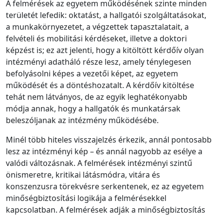
A felmérések az egyetem működésének szinte minden
területét lefedik: oktatást, a hallgatói szolgáltatásokat,
a munkakörnyezetet, a végzettek tapasztalatait, a
felvételi és mobilitási kérdéseket, illetve a doktori
képzést is; ez azt jelenti, hogy a kitöltött kérdőív olyan
intézményi adatháló része lesz, amely ténylegesen
befolyásolni képes a vezetői képet, az egyetem
működését és a döntéshozatalt. A kérdőív kitöltése
tehát nem látványos, de az egyik leghatékonyabb
módja annak, hogy a hallgatók és munkatársak
beleszóljanak az intézmény működésébe.
Minél több hiteles visszajelzés érkezik, annál pontosabb
lesz az intézményi kép – és annál nagyobb az esélye a
valódi változásnak. A felmérések intézményi szintű
önismeretre, kritikai látásmódra, vitára és
konszenzusra törekvésre serkentenek, ez az egyetem
minőségbiztosítási logikája a felmérésekkel
kapcsolatban. A felmérések adják a minőségbiztosítás