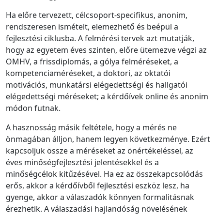
Ha előre tervezett, célcsoport-specifikus, anonim,
rendszeresen ismételt, elemezhető és beépül a
fejlesztési ciklusba. A felmérési tervek azt mutatják,
hogy az egyetem éves szinten, előre ütemezve végzi az
OMHV, a frissdiplomás, a gólya felméréseket, a
kompetenciaméréseket, a doktori, az oktatói
motivációs, munkatársi elégedettségi és hallgatói
elégedettségi méréseket; a kérdőívek online és anonim
módon futnak.
A hasznosság másik feltétele, hogy a mérés ne
önmagában álljon, hanem legyen következménye. Ezért
kapcsoljuk össze a méréseket az önértékeléssel, az
éves minőségfejlesztési jelentésekkel és a
minőségcélok kitűzésével. Ha ez az összekapcsolódás
erős, akkor a kérdőívből fejlesztési eszköz lesz, ha
gyenge, akkor a válaszadók könnyen formalitásnak
érezhetik. A válaszadási hajlandóság növelésének