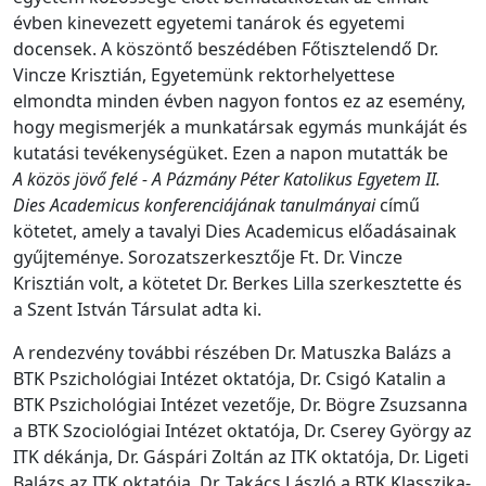
évben kinevezett egyetemi tanárok és egyetemi
docensek. A köszöntő beszédében Főtisztelendő Dr.
Vincze Krisztián, Egyetemünk rektorhelyettese
elmondta minden évben nagyon fontos ez az esemény,
hogy megismerjék a munkatársak egymás munkáját és
kutatási tevékenységüket. Ezen a napon mutatták be
A közös jövő felé - A Pázmány Péter Katolikus Egyetem II.
Dies Academicus konferenciájának tanulmányai
című
kötetet, amely a tavalyi Dies Academicus előadásainak
gyűjteménye. Sorozatszerkesztője Ft. Dr. Vincze
Krisztián volt, a
k
ötetet Dr. Berkes Lilla szerkesztette és
a Szent István Társulat adta ki.
A rendezvény további részében Dr. Matuszka Balázs a
BTK Pszichológiai Intézet oktatója, Dr. Csigó Katalin a
BTK Pszichológiai Intézet vezetője, Dr. Bögre Zsuzsanna
a BTK Szociológiai Intézet oktatója, Dr. Cserey György az
ITK dékánja, Dr. Gáspári Zoltán az ITK oktatója, Dr. Ligeti
Balázs az ITK oktatója, Dr. Takács László a BTK Klasszika-