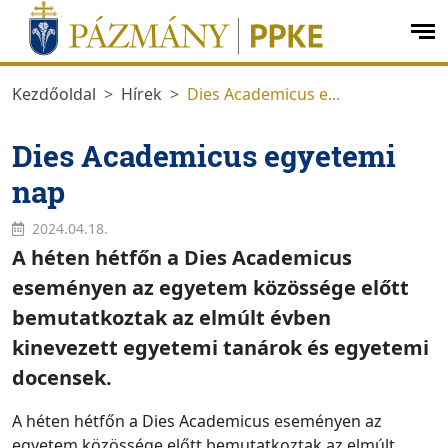
Ugrás a menüre
Ugrás a tartalomra
op
me
Kezdőoldal
Hírek
Dies Academicus e...
Dies Academicus egyetemi
nap
2024.04.18.
A héten hétfőn a Dies Academicus
eseményen az egyetem közössége előtt
bemutatkoztak az elmúlt évben
kinevezett egyetemi tanárok és egyetemi
docensek.
A héten hétfőn a Dies Academicus eseményen az
egyetem közössége előtt bemutatkoztak az elmúlt