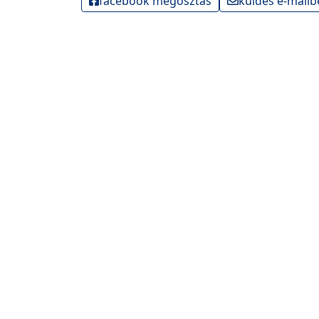
facebook megosztás
küldés e-mailb