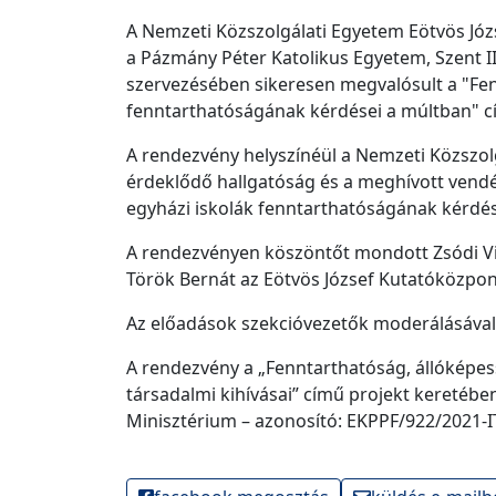
A Nemzeti Közszolgálati Egyetem Eötvös Józ
a Pázmány Péter Katolikus Egyetem, Szent I
szervezésében sikeresen megvalósult a "Fenn
fenntarthatóságának kérdései a múltban" c
A rendezvény helyszínéül a Nemzeti Közszolg
érdeklődő hallgatóság és a meghívott vend
egyházi iskolák fenntarthatóságának kérdés
A rendezvényen köszöntőt mondott Zsódi Vi
Török Bernát az Eötvös József Kutatóközpon
Az előadások szekcióvezetők moderálásával 
A rendezvény a „Fenntarthatóság, állóképes
társadalmi kihívásai” című projekt keretébe
Minisztérium – azonosító: EKPPF/922/2021-