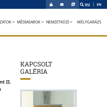
HU
EN
ÁZATOK
MÉDIASAROK
NEMZETKÖZI
MÉLYGARÁZS
(CURRENT)
KAPCSOLT
GALÉRIA
t II.
n