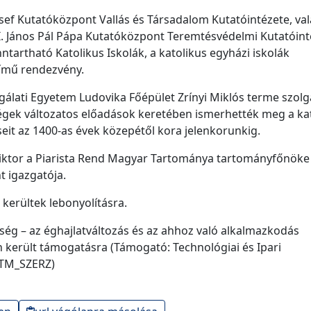
sef Kutatóközpont Vallás és Társadalom Kutatóintézete, va
I. János Pál Pápa Kutatóközpont Teremtésvédelmi Kutatóint
tartható Katolikus Iskolák, a katolikus egyházi iskolák
ímű rendezvény.
álati Egyetem Ludovika Főépület Zrínyi Miklós terme szolgá
égek változatos előadások keretében ismerhették meg a ka
eit az 1400-as évek közepétől kora jelenkorunkig.
ktor a Piarista Rend Magyar Tartománya tartományfőnöke 
t igazgatója.
kerültek lebonyolításra.
ség – az éghajlatváltozás és az ahhoz való alkalmazkodás
n került támogatásra (Támogató: Technológiai és Ipari
ITM_SZERZ)