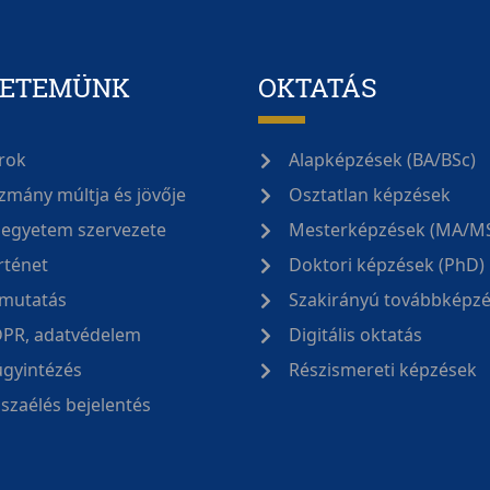
YETEMÜNK
OKTATÁS
rok
Alapképzések (BA/BSc)
zmány múltja és jövője
Osztatlan képzések
 egyetem szervezete
Mesterképzések (MA/M
rténet
Doktori képzések (PhD)
mutatás
Szakirányú továbbképz
PR, adatvédelem
Digitális oktatás
ügyintézés
Részismereti képzések
sszaélés bejelentés