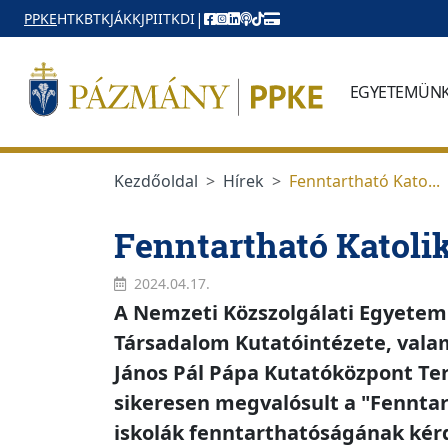
Ugrás a menüre
Ugrás a tartalomra
|
PPKE
HTK
BTK
JÁK
KJPI
ITK
DI
EGYETEMÜN
Kezdőoldal
Hírek
Fenntartható Kato...
Fenntartható Katoli
2024.04.17.
A Nemzeti Közszolgálati Egyetem 
Társadalom Kutatóintézete, valam
János Pál Pápa Kutatóközpont Te
sikeresen megvalósult a "Fenntart
iskolák fenntarthatóságának kér