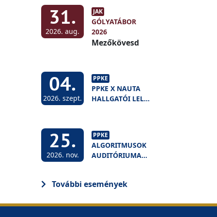
31.
JAK
GÓLYATÁBOR
2026. aug.
2026
Mezőkövesd
04.
PPKE
PPKE X NAUTA
2026. szept.
HALLGATÓI LELKI
NAPOK
25.
PPKE
ALGORITMUSOK
2026. nov.
AUDITÓRIUMA
2026:
MESTERSÉGES
További események
INTELLIGENCIA
ÉS A
FELSŐOKTATÁS