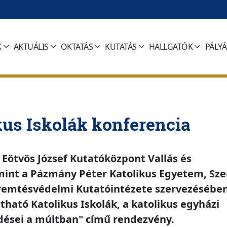
K
AKTUÁLIS
OKTATÁS
KUTATÁS
HALLGATÓK
PÁLY
kus Iskolák konferencia
Eötvös József Kutatóközpont Vallás és
int a Pázmány Péter Katolikus Egyetem, Szen
remtésvédelmi Kutatóintézete szervezésébe
ható Katolikus Iskolák, a katolikus egyházi
dései a múltban" című rendezvény.