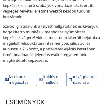
képzésekre eltérő szabályok vonatkoznak. Ezért itt
végleges felvételi eredményekről később tudunk
beszámolni.
Szívből gratulálunk a felvett hallgatóknak és kívánjuk,
hogy kitartó munkájuk meghozza gyümölcsét
képzéseik végére! Akinek most nem sikerült bejutnia a
megjelölt felsőoktatási intézménybe, július 30. és
augusztus 7. között, a pótfelvételi eljárás keretében
ismét beadhatják jelentkezésüket egyetemünk
meghirdetett képzéseire.
facebook
küldés e-
url vágólapra
megosztás
mailben
másolása
ESEMÉNYEK