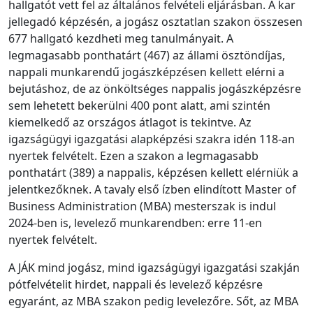
hallgatót vett fel az általános felvételi eljárásban. A kar
jellegadó képzésén, a jogász osztatlan szakon összesen
677 hallgató kezdheti meg tanulmányait. A
legmagasabb ponthatárt (467) az állami ösztöndíjas,
nappali munkarendű jogászképzésen kellett elérni a
bejutáshoz, de az önköltséges nappalis jogászképzésre
sem lehetett bekerülni 400 pont alatt, ami szintén
kiemelkedő az országos átlagot is tekintve. Az
igazságügyi igazgatási alapképzési szakra idén 118-an
nyertek felvételt. Ezen a szakon a legmagasabb
ponthatárt (389) a nappalis, képzésen kellett elérniük a
jelentkezőknek. A tavaly első ízben elindított Master of
Business Administration (MBA) mesterszak is indul
2024-ben is, levelező munkarendben: erre 11-en
nyertek felvételt.
A JÁK mind jogász, mind igazságügyi igazgatási szakján
pótfelvételit hirdet, nappali és levelező képzésre
egyaránt, az MBA szakon pedig levelezőre. Sőt, az MBA