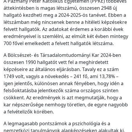
A Pázmány Péter Katolikus Egyetemen (PPKE) többéves
áttekintésben is magas létszámú, összesen 2948 új
hallgató kezdheti meg a 2024-2025-ös tanévet. Ebben a
létszámban még nincsenek benne a hitéleti képzésekre
felvett hallgatók. Az adatokat érdemes a korábbi évek
eredményeivel is szemlélni, az elmúlt két évben mintegy
700 fővel emelkedett a felvett hallgatók létszáma.
A Bölcsészet- és Társadalomtudományi Kar 2024-ben
összesen 1990 hallgatót vett fel a meghirdetett
képzéseire az általános eljárásban. Tavaly ez a szám
1749 volt, vagyis a növekedés – 241 fő, ami 13,78% –
igen jelentős, különösen annak fényében, hogy idén a
felsőoktatásba jelentkezők száma országos szinten
csökkent. Az eredmények is azt megmutatják, hogy a
kar népszerűsége nemhogy töretlen, de egyre nagyobb
a felvételizők körében.
A legmagasabb pontszámok a pszichológia és a
nemzetközi tanulmányok alapképzéseken alakultak ki.