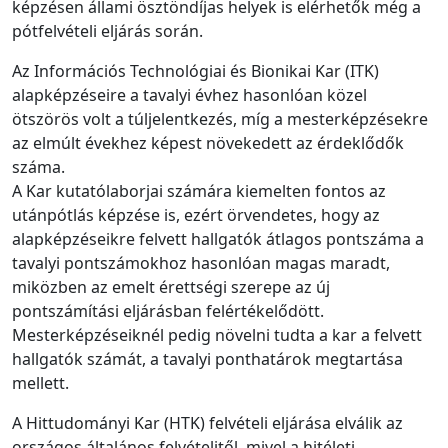
képzésen állami ösztöndíjas helyek is elérhetők még a
pótfelvételi eljárás során.
Az Információs Technológiai és Bionikai Kar (ITK)
alapképzéseire a tavalyi évhez hasonlóan közel
ötszörös volt a túljelentkezés, míg a mesterképzésekre
az elmúlt évekhez képest növekedett az érdeklődők
száma.
A Kar kutatólaborjai számára kiemelten fontos az
utánpótlás képzése is, ezért örvendetes, hogy az
alapképzéseikre felvett hallgatók átlagos pontszáma a
tavalyi pontszámokhoz hasonlóan magas maradt,
miközben az emelt érettségi szerepe az új
pontszámítási eljárásban felértékelődött.
Mesterképzéseiknél pedig növelni tudta a kar a felvett
hallgatók számát, a tavalyi ponthatárok megtartása
mellett.
A Hittudományi Kar (HTK) felvételi eljárása elválik az
országos általános felvételitől, mivel a hitéleti