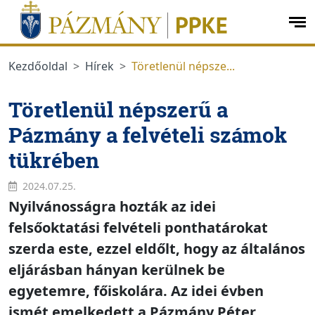
Ugrás a menüre
Ugrás a tartalomra
op
me
Kezdőoldal
Hírek
Töretlenül népsze...
Töretlenül népszerű a
Pázmány a felvételi számok
tükrében
2024.07.25.
Nyilvánosságra hozták az idei
felsőoktatási felvételi ponthatárokat
szerda este, ezzel eldőlt, hogy az általános
eljárásban hányan kerülnek be
egyetemre, főiskolára. Az idei évben
ismét emelkedett a Pázmány Péter