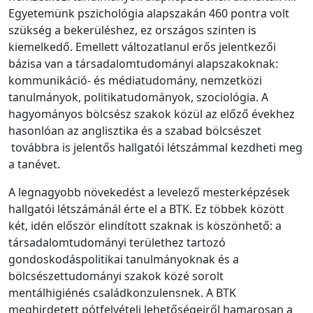
Egyetemünk pszichológia alapszakán 460 pontra volt
szükség a bekerüléshez, ez országos szinten is
kiemelkedő. Emellett változatlanul erős jelentkezői
bázisa van a társadalomtudományi alapszakoknak:
kommunikáció- és médiatudomány, nemzetközi
tanulmányok, politikatudományok, szociológia. A
hagyományos bölcsész szakok közül az előző évekhez
hasonlóan az anglisztika és a szabad bölcsészet
továbbra is jelentős hallgatói létszámmal kezdheti meg
a tanévet.
A legnagyobb növekedést a levelező mesterképzések
hallgatói létszámánál érte el a BTK. Ez többek között
két, idén először elindított szaknak is köszönhető: a
társadalomtudományi területhez tartozó
gondoskodáspolitikai tanulmányoknak és a
bölcsészettudományi szakok közé sorolt
mentálhigiénés családkonzulensnek. A BTK
meghirdetett pótfelvételi lehetőségeiről hamarosan a