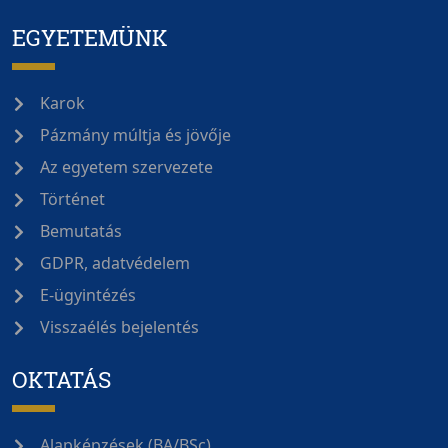
EGYETEMÜNK
Karok
Pázmány múltja és jövője
Az egyetem szervezete
Történet
Bemutatás
GDPR, adatvédelem
E-ügyintézés
Visszaélés bejelentés
OKTATÁS
Alapképzések (BA/BSc)