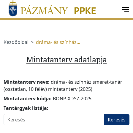
Ugrás a menüre
Ugrás a tartalomra
op
me
Kezdőoldal
dráma- és színház...
Mintatanterv adatlapja
Mintatanterv neve:
dráma- és színházismeret-tanár
(osztatlan, 10 félév) mintatanterv (2025)
Mintatanterv kódja:
BONP-XDSZ-2025
Tantárgyak listája:
Keresés