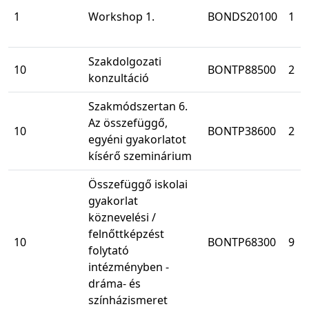
1
Workshop 1.
BONDS20100
1
Szakdolgozati
10
BONTP88500
2
konzultáció
Szakmódszertan 6.
Az összefüggő,
10
BONTP38600
2
egyéni gyakorlatot
kísérő szeminárium
Összefüggő iskolai
gyakorlat
köznevelési /
felnőttképzést
10
BONTP68300
9
folytató
intézményben -
dráma- és
színházismeret