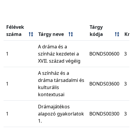
Félévek
Tárgy
száma
Tárgy neve
kódja
Kre
A dráma és a
1
színház kezdetei a
BONDS00600
3
XVII. század végéig
A színház és a
dráma társadalmi és
1
BONDS03600
3
kulturális
kontextusai
Drámajátékos
1
alapozó gyakorlatok
BONDS00300
3
1.