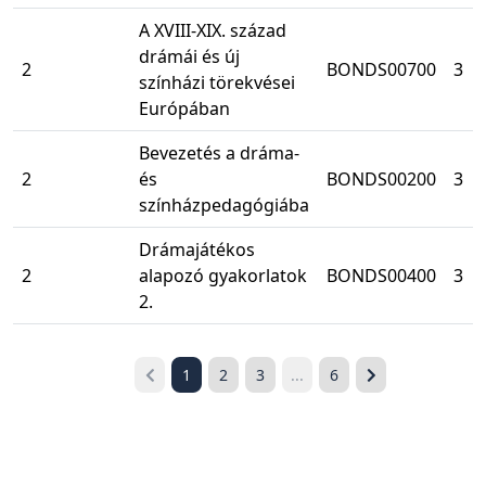
A XVIII-XIX. század
drámái és új
2
BONDS00700
3
színházi törekvései
Európában
Bevezetés a dráma-
2
és
BONDS00200
3
színházpedagógiába
Drámajátékos
2
alapozó gyakorlatok
BONDS00400
3
2.
1
2
3
...
6