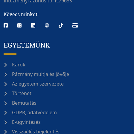
Intézményi azonosító: FI79633
Kövess minket!
EGYETEMÜNK
Karok
Pázmány múltja és jövője
Az egyetem szervezete
Történet
Bemutatás
GDPR, adatvédelem
E-ügyintézés
Visszaélés bejelentés