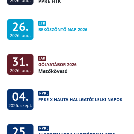
2026. aug.
PPKE HTK
26.
ITK
BEKÖSZÖNTŐ NAP 2026
2026. aug.
31.
JAK
GÓLYATÁBOR 2026
2026. aug.
Mezőkövesd
04.
PPKE
PPKE X NAUTA HALLGATÓI LELKI NAPOK
2026. szept.
25.
PPKE