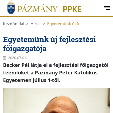
Ugrás a menüre
Ugrás a tartalomra
op
me
Kezdőoldal
Hírek
Egyetemünk új fej...
Egyetemünk új fejlesztési
főigazgatója
2020.07.01.
Becker Pál látja el a fejlesztési főigazgatói
teendőket a Pázmány Péter Katolikus
Egyetemen július 1-től.