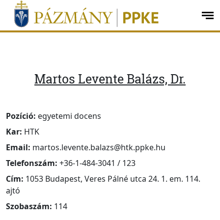
Ugrás a menüre
Ugrás a tartalomra
op
me
Martos Levente Balázs, Dr.
Pozíció:
egyetemi docens
Kar:
HTK
Email:
martos.levente.balazs@htk.ppke.hu
Telefonszám:
+36-1-484-3041 / 123
Cím:
1053 Budapest, Veres Pálné utca 24. 1. em. 114.
ajtó
Szobaszám:
114