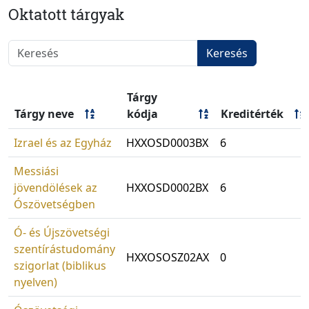
Oktatott tárgyak
Keresés
Tárgy
Tárgy neve
kódja
Kreditérték
Izrael és az Egyház
HXXOSD0003BX
6
Messiási
jövendölések az
HXXOSD0002BX
6
Ószövetségben
Ó- és Újszövetségi
szentírástudomány
HXXOSOSZ02AX
0
szigorlat (biblikus
nyelven)