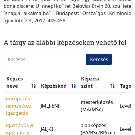
bona discere: U¨nnepi ko¨tet Belovics Ervin 60. szu¨lete
´snapja alkalma´bo´l. Budapest: Orsza´gos Kriminolo
´giai Inte´zet, 2017. 445-458.
A tárgy az alábbi képzéseken vehető fel
Keresés
Képzés
Képzési
neve
Képzéskód
szint
Tagoz
európai és
mesterképzés
nemzetközi
JMLJ-ENI
Levele
(MA/MSc)
igazgatás
igazságügyi
alapképzés
JALJ-II
Levele
igazgatási
(BA/BSc/BProf)