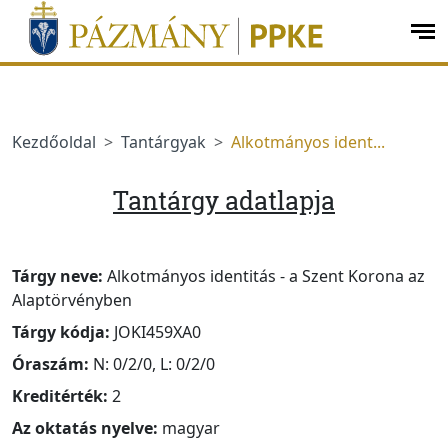
Ugrás a menüre
Ugrás a tartalomra
op
me
Kezdőoldal
Tantárgyak
Alkotmányos ident...
Tantárgy adatlapja
Tárgy neve:
Alkotmányos identitás - a Szent Korona az
Alaptörvényben
Tárgy kódja:
JOKI459XA0
Óraszám:
N: 0/2/0, L: 0/2/0
Kreditérték:
2
Az oktatás nyelve:
magyar