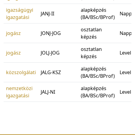
igazságügyi
alapképzés
JANJ-II
Nappal
igazgatási
(BA/BSc/BProf)
osztatlan
jogász
JONJ-JOG
Nappal
képzés
osztatlan
jogász
JOLJ-JOG
Levele
képzés
alapképzés
közszolgálati
JALG-KSZ
Levele
(BA/BSc/BProf)
nemzetközi
alapképzés
JALJ-NI
Levele
igazgatási
(BA/BSc/BProf)