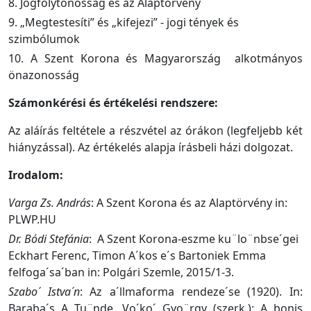
8. Jogfolytonosság és az Alaptörvény
9. „Megtestesíti” és „kifejezi” - jogi tények és
szimbólumok
10. A Szent Korona és Magyarország
alkotmányos
önazonosság
Számonkérési és értékelési rendszere:
Az aláírás feltétele a részvétel az órákon (legfeljebb két
hiányzással). Az értékelés alapja írásbeli házi dolgozat.
Irodalom:
Varga Zs. András
: A Szent Korona és az Alaptörvény in:
PLWP.HU
Dr. Bódi Stefánia
:
A Szent Korona-eszme ku¨lo¨nbse´gei
Eckhart Ferenc, Timon A´kos e´s Bartoniek Emma
felfoga´sa´ban in: Polgári Szemle, 2015/1-3.
Szabo´ Istva´n
: Az a´llmaforma rendeze´se (1920). In:
Baraba´s A Tu¨nde, Vo´ko´ Gyo¨rgy (szerk.): A bonis