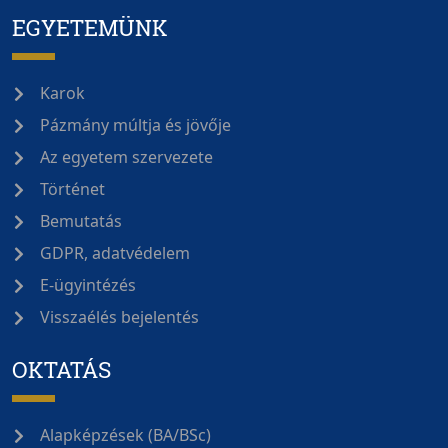
EGYETEMÜNK
Karok
Pázmány múltja és jövője
Az egyetem szervezete
Történet
Bemutatás
GDPR, adatvédelem
E-ügyintézés
Visszaélés bejelentés
OKTATÁS
Alapképzések (BA/BSc)