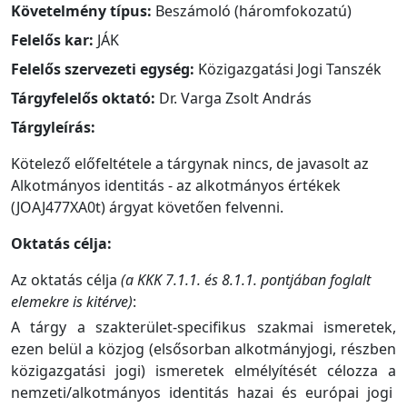
Követelmény típus:
Beszámoló (háromfokozatú)
Felelős kar:
JÁK
Felelős szervezeti egység:
Közigazgatási Jogi Tanszék
Tárgyfelelős oktató:
Dr. Varga Zsolt András
Tárgyleírás:
Kötelező előfeltétele a tárgynak nincs, de javasolt az
Alkotmányos identitás - az alkotmányos értékek
(JOAJ477XA0t) árgyat követően felvenni.
Oktatás célja:
Az oktatás célja
(a KKK 7.1.1. és 8.1.1. pontjában foglalt
elemekre is kitérve)
:
A tárgy a szakterület-specifikus szakmai ismeretek,
ezen belül a közjog (elsősorban alkotmányjogi, részben
közigazgatási jogi) ismeretek elmélyítését célozza a
nemzeti/alkotmányos identitás hazai és európai jogi