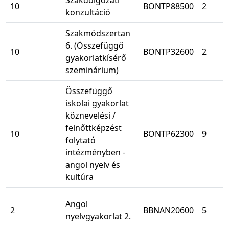
Szakdolgozati
10
BONTP88500
2
konzultáció
Szakmódszertan
6. (Összefüggő
10
BONTP32600
2
gyakorlatkísérő
szeminárium)
Összefüggő
iskolai gyakorlat
köznevelési /
felnőttképzést
10
BONTP62300
9
folytató
intézményben -
angol nyelv és
kultúra
Angol
2
BBNAN20600
5
nyelvgyakorlat 2.