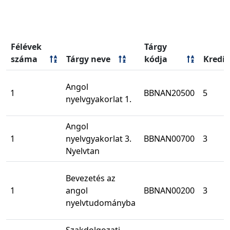
Félévek
Tárgy
száma
Tárgy neve
kódja
Kredit
Angol
1
BBNAN20500
5
nyelvgyakorlat 1.
Angol
1
nyelvgyakorlat 3.
BBNAN00700
3
Nyelvtan
Bevezetés az
1
angol
BBNAN00200
3
nyelvtudományba