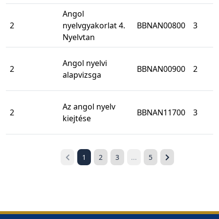
Angol
2
nyelvgyakorlat 4.
BBNAN00800
3
Nyelvtan
Angol nyelvi
2
BBNAN00900
2
alapvizsga
Az angol nyelv
2
BBNAN11700
3
kiejtése
1
2
3
...
5