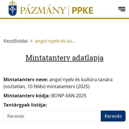
Ugrás a menüre
Ugrás a tartalomra
op
me
Kezdőoldal
angol nyelv és ku...
Mintatanterv adatlapja
Mintatanterv neve:
angol nyelv és kultúra tanára
(osztatlan, 10 félév) mintatanterv (2025)
Mintatanterv kódja:
BONP-XAN-2025
Tantárgyak listája:
Keresés