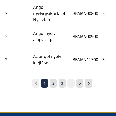
Angol
2
nyelvgyakorlat 4.
BBNAN00800
3
Nyelvtan
Angol nyelvi
2
BBNAN00900
2
alapvizsga
Az angol nyelv
2
BBNAN11700
3
kiejtése
1
2
3
...
5