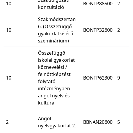
Szakdolgozati
10
BONTP88500
2
konzultáció
Szakmódszertan
6. (Összefüggő
10
BONTP32600
2
gyakorlatkísérő
szeminárium)
Összefüggő
iskolai gyakorlat
köznevelési /
felnőttképzést
10
BONTP62300
9
folytató
intézményben -
angol nyelv és
kultúra
Angol
2
BBNAN20600
5
nyelvgyakorlat 2.