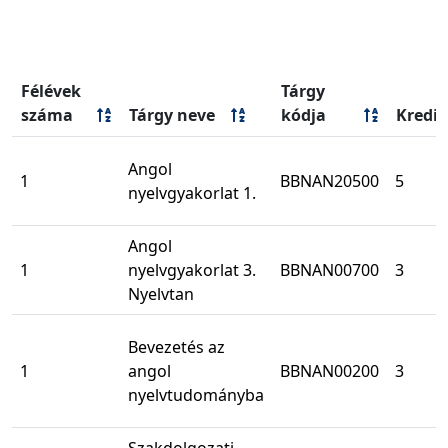
Félévek
Tárgy
száma
Tárgy neve
kódja
Kredit
Angol
1
BBNAN20500
5
nyelvgyakorlat 1.
Angol
1
nyelvgyakorlat 3.
BBNAN00700
3
Nyelvtan
Bevezetés az
1
angol
BBNAN00200
3
nyelvtudományba