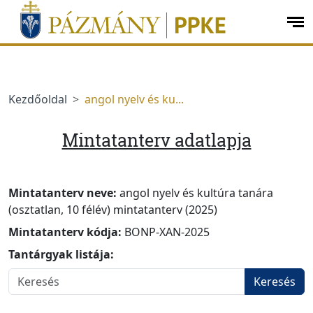
Ugrás a menüre
Ugrás a tartalomra
op
me
Kezdőoldal
angol nyelv és ku...
Mintatanterv adatlapja
Mintatanterv neve:
angol nyelv és kultúra tanára
(osztatlan, 10 félév) mintatanterv (2025)
Mintatanterv kódja:
BONP-XAN-2025
Tantárgyak listája:
Keresés