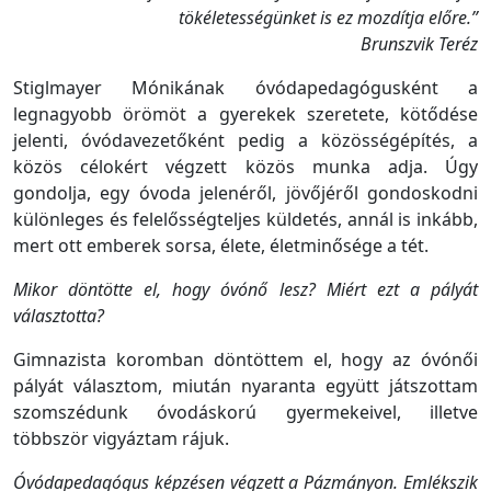
tökéletességünket is ez mozdítja előre.”
Brunszvik Teréz
Stiglmayer Mónikának óvódapedagógusként a
legnagyobb örömöt a gyerekek szeretete, kötődése
jelenti, óvódavezetőként pedig a közösségépítés, a
közös célokért végzett közös munka adja. Úgy
gondolja, egy óvoda jelenéről, jövőjéről gondoskodni
különleges és felelősségteljes küldetés, annál is inkább,
mert ott emberek sorsa, élete, életminősége a tét.
Mikor döntötte el, hogy óvónő lesz? Miért ezt a pályát
választotta?
Gimnazista koromban döntöttem el, hogy az óvónői
pályát választom, miután nyaranta együtt játszottam
szomszédunk óvodáskorú gyermekeivel, illetve
többször vigyáztam rájuk.
Óvódapedagógus képzésen
végzett
a Pázmányon.
Emlékszik