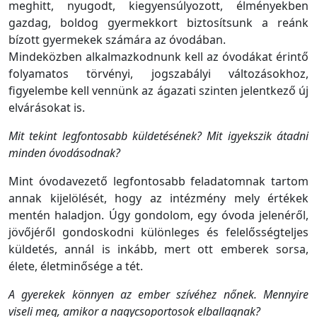
meghitt, nyugodt, kiegyensúlyozott, élményekben
gazdag, boldog gyermekkort biztosítsunk a reánk
bízott gyermekek számára az óvodában.
Mindeközben alkalmazkodnunk kell az óvodákat érintő
folyamatos törvényi, jogszabályi változásokhoz,
figyelembe kell vennünk az ágazati szinten jelentkező új
elvárásokat is.
Mit tekint legfontosabb küldetésének? Mit igyekszik átadni
minden óvodásodnak?
Mint óvodavezető legfontosabb feladatomnak tartom
annak kijelölését, hogy az intézmény mely értékek
mentén haladjon. Úgy gondolom, egy óvoda jelenéről,
jövőjéről gondoskodni különleges és felelősségteljes
küldetés, annál is inkább, mert ott emberek sorsa,
élete, életminősége a tét.
A gyerekek könnyen az ember szívéhez nőnek. Mennyire
viseli meg, amikor a nagycsoportosok elballagnak?