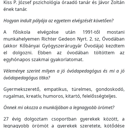
Kiss P. József pszichológia óraadó tanár és Jávor Zoltán
ének tanár.
Hogyan indult pályája az egyetem elvégzését követően?
A főiskola elvégzése után 1991-től mostani
munkahelyemen Richter Gedeon Nyrt. 2. sz, Óvodában
(akkor Kőbányai Gyógyszerárugyár Óvodája) kezdtem
el dolgozni. Ebben az óvodában töltöttem az
egyhónapos szakmai gyakorlatomat.
Véleménye szerint milyen a jó óvódapedagógus és mi a jó
óvódapedagógus titka?
Gyermekszerető, empatikus, türelmes, gondoskodó,
rugalmas, kreatív, humoros, kitartó, felelősségteljes.
Önnek mi okozza a munkájában a legnagyobb örömet?
27 évig dolgoztam csoportban gyerekek között, a
legnagyobb örömöt a gyerekek szeretete, kötődése