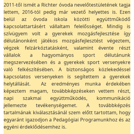
2011-től ismét a Richter óvoda nevelőtestületének tagja
lettem, 2016-tól pedig már vezető helyettes is. Ezen
belül az óvoda iskola közötti együttműködő
kapcsolattartásért vállaltam felelősséget. Mindig is
szívügyem volt a gyerekek mozgásfejlesztése így
délutánonként játékos mozgásfejlesztést végeztem,
végzek felzárkóztatásként, valamint évente részt
vállalok a hagyományos sport délutánunk
megszervezésében és a gyerekek sport versenyekre
való felkészítésében. A biztonságos közlekedéssel
kapcsolatos versenyeken is segítettem a gyerekek
helytállását. Az eredményes munka érdekében
képeztem magam, továbbképzéseken vettem részt,
napi szakmai együttműködés, kommunikáció
jellemezte tevékenységemet. A továbbképzés
tartalmának kiválasztásánál szem előtt tartottam, hogy
egyaránt igazodjon a Pedagógiai Programunkhoz és az
egyéni érdeklődésemhez is.