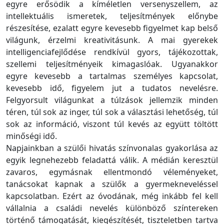
egyre erősödik a kíméletlen versenyszellem, az
intellektuális ismeretek, teljesítmények előnybe
részesítése, ezalatt egyre kevesebb figyelmet kap belső
világunk, érzelmi kreativitásunk. A mai gyerekek
intelligenciafejlődése rendkívül gyors, tájékozottak,
szellemi teljesítményeik kimagaslóak. Ugyanakkor
egyre kevesebb a tartalmas személyes kapcsolat,
kevesebb idő, figyelem jut a tudatos nevelésre.
Felgyorsult világunkat a túlzások jellemzik minden
téren, túl sok az inger, túl sok a választási lehetőség, túl
sok az információ, viszont túl kevés az együtt töltött
minőségi idő.
Napjainkban a szülői hivatás színvonalas gyakorlása az
egyik legnehezebb feladattá válik. A médián keresztül
zavaros, egymásnak ellentmondó véleményeket,
tanácsokat kapnak a szülők a gyermekneveléssel
kapcsolatban. Ezért az óvodának, még inkább fel kell
vállalnia a családi nevelés különböző színtereken
történő támogatását, kiegészítését, tiszteletben tartva