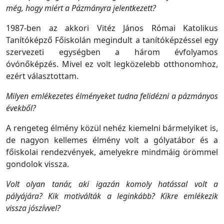
még, hogy miért a Pázmányra jelentkezett?
1987-ben az akkori Vitéz János Római Katolikus
Tanítóképző Főiskolán megindult a tanítóképzéssel egy
szervezeti egységben a három évfolyamos
óvónőképzés. Mivel ez volt legközelebb otthonomhoz,
ezért választottam.
Milyen emlékezetes élményeket tudna felidézni
a pázmányos
évekből?
A rengeteg élmény közül nehéz kiemelni bármelyiket is,
de nagyon kellemes élmény volt a gólyatábor és a
főiskolai rendezvények, amelyekre mindmáig örömmel
gondolok vissza.
Volt olyan tanár, aki igazán komoly hatással volt a
pályájára? Kik motiválták a leginkább? Kikre emlékezik
vissza jószívvel?