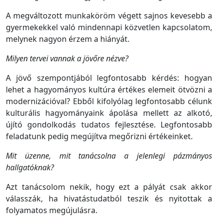
A megváltozott munkaköröm végett sajnos kevesebb a
gyermekekkel való mindennapi közvetlen kapcsolatom,
melynek nagyon érzem a hiányát.
Milyen tervei vannak a jövőre nézve?
A jövő szempontjából legfontosabb kérdés: hogyan
lehet a hagyományos kultúra értékes elemeit ötvözni a
modernizációval? Ebből kifolyólag legfontosabb célunk
kulturális hagyományaink ápolása mellett az alkotó,
újító gondolkodás tudatos fejlesztése. Legfontosabb
feladatunk pedig megújítva megőrizni értékeinket.
Mit üzenne, mit tanácsolna a jelenlegi pázmányos
hallgatóknak?
Azt tanácsolom nekik, hogy ezt a pályát csak akkor
válasszák, ha hivatástudatból teszik és nyitottak a
folyamatos megújulásra.