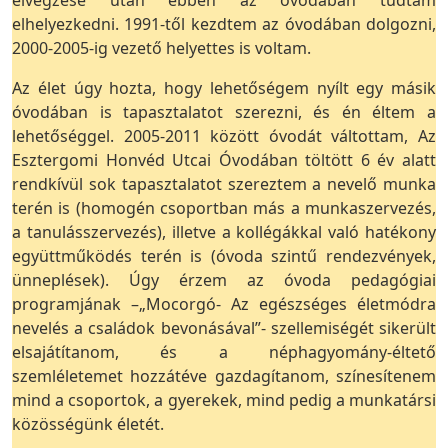
elhelyezkedni. 1991-től kezdtem az óvodában dolgozni,
2000-2005-ig vezető helyettes is voltam.
Az élet úgy hozta, hogy lehetőségem nyílt egy másik
óvodában is tapasztalatot szerezni, és én éltem a
lehetőséggel. 2005-2011 között óvodát váltottam, Az
Esztergomi Honvéd Utcai Óvodában töltött 6 év alatt
rendkívül sok tapasztalatot szereztem a nevelő munka
terén is (homogén csoportban más a munkaszervezés,
a tanulásszervezés), illetve a kollégákkal való hatékony
együttműködés terén is (óvoda szintű rendezvények,
ünneplések). Úgy érzem az óvoda pedagógiai
programjának –„Mocorgó- Az egészséges életmódra
nevelés a családok bevonásával”- szellemiségét sikerült
elsajátítanom, és a néphagyomány-éltető
szemléletemet hozzátéve gazdagítanom, színesítenem
mind a csoportok, a gyerekek, mind pedig a munkatársi
közösségünk életét.