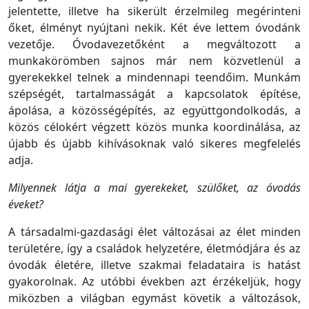
jelentette, illetve ha sikerült érzelmileg megérinteni
őket, élményt nyújtani nekik. Két éve lettem óvodánk
vezetője. Óvodavezetőként a megváltozott a
munkakörömben sajnos már nem közvetlenül a
gyerekekkel telnek a mindennapi teendőim. Munkám
szépségét, tartalmasságát a kapcsolatok építése,
ápolása, a közösségépítés, az együttgondolkodás, a
közös célokért végzett közös munka koordinálása, az
újabb és újabb kihívásoknak való sikeres megfelelés
adja.
Milyennek látja a mai gyerekeket, szülőket, az óvodás
éveket?
A társadalmi-gazdasági élet változásai az élet minden
területére, így a családok helyzetére, életmódjára és az
óvodák életére, illetve szakmai feladataira is hatást
gyakorolnak. Az utóbbi években azt érzékeljük, hogy
miközben a világban egymást követik a változások,