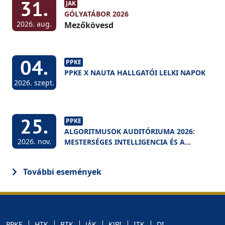
31.
JAK
GÓLYATÁBOR 2026
2026. aug.
Mezőkövesd
04.
PPKE
PPKE X NAUTA HALLGATÓI LELKI NAPOK
2026. szept.
25.
PPKE
ALGORITMUSOK AUDITÓRIUMA 2026:
2026. nov.
MESTERSÉGES INTELLIGENCIA ÉS A
FELSŐOKTATÁS
További események
PPKE
HTK
BTK
JÁK
KJPI
ITK
DI