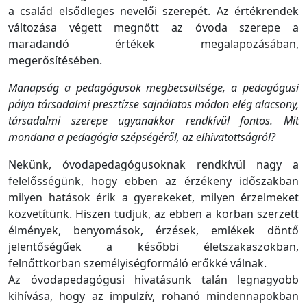
a család elsődleges nevelői szerepét. Az értékrendek
változása végett megnőtt az óvoda szerepe a
maradandó értékek megalapozásában,
megerősítésében.
Manapság a pedagógusok megbecsültsége, a pedagógusi
pálya társadalmi presztízse sajnálatos módon elég alacsony,
társadalmi szerepe ugyanakkor rendkívül fontos. Mit
mondana a pedagógia szépségéről, az elhivatottságról?
Nekünk, óvodapedagógusoknak rendkívül nagy a
felelősségünk, hogy ebben az érzékeny időszakban
milyen hatások érik a gyerekeket, milyen érzelmeket
közvetítünk. Hiszen tudjuk, az ebben a korban szerzett
élmények, benyomások, érzések, emlékek döntő
jelentőségűek a későbbi életszakaszokban,
felnőttkorban személyiségformáló erőkké válnak.
Az óvodapedagógusi hivatásunk talán legnagyobb
kihívása, hogy az impulzív, rohanó mindennapokban