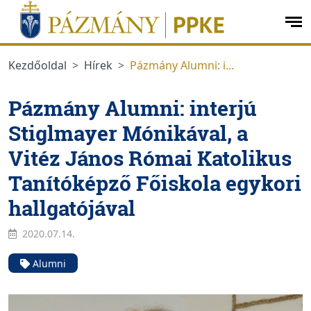
Ugrás a menüre
Ugrás a tartalomra
op
me
Kezdőoldal
Hírek
Pázmány Alumni: i...
Pázmány Alumni: interjú
Stiglmayer Mónikával, a
Vitéz János Római Katolikus
Tanítóképző Főiskola egykori
hallgatójával
2020.07.14.
Alumni