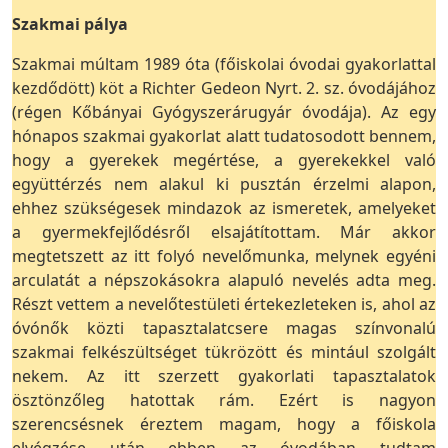
Szakmai pálya
Szakmai múltam 1989 óta (főiskolai óvodai gyakorlattal
kezdődött) köt a Richter Gedeon Nyrt. 2. sz. óvodájához
(régen Kőbányai Gyógyszerárugyár óvodája). Az egy
hónapos szakmai gyakorlat alatt tudatosodott bennem,
hogy a gyerekek megértése, a gyerekekkel való
együttérzés nem alakul ki pusztán érzelmi alapon,
ehhez szükségesek mindazok az ismeretek, amelyeket
a gyermekfejlődésről elsajátítottam. Már akkor
megtetszett az itt folyó nevelőmunka, melynek egyéni
arculatát a népszokásokra alapuló nevelés adta meg.
Részt vettem a nevelőtestületi értekezleteken is, ahol az
óvónők közti tapasztalatcsere magas színvonalú
szakmai felkészültséget tükrözött és mintául szolgált
nekem. Az itt szerzett gyakorlati tapasztalatok
ösztönzőleg hatottak rám. Ezért is nagyon
szerencsésnek éreztem magam, hogy a főiskola
elvégzése után ebben az óvodában tudtam