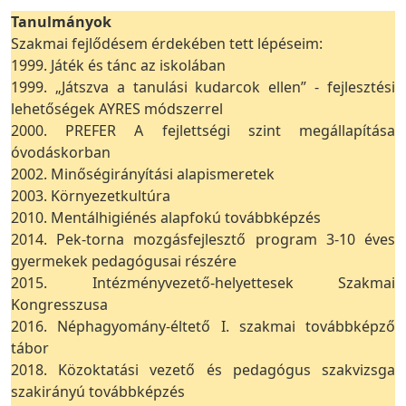
Tanulmányok
Szakmai fejlődésem érdekében tett lépéseim:
1999. Játék és tánc az iskolában
1999. „Játszva a tanulási kudarcok ellen” - fejlesztési
lehetőségek AYRES módszerrel
2000. PREFER A fejlettségi szint megállapítása
óvodáskorban
2002. Minőségirányítási alapismeretek
2003. Környezetkultúra
2010. Mentálhigiénés alapfokú továbbképzés
2014. Pek-torna mozgásfejlesztő program 3-10 éves
gyermekek pedagógusai részére
2015. Intézményvezető-helyettesek Szakmai
Kongresszusa
2016. Néphagyomány-éltető I. szakmai továbbképző
tábor
2018. Közoktatási vezető és pedagógus szakvizsga
szakirányú továbbképzés