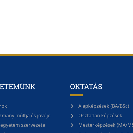
YETEMÜNK
OKTATÁS
rok
Alapképzések (BA/BSc)
zmány múltja és jövője
Osztatlan képzések
 egyetem szervezete
Mesterképzések (MA/M