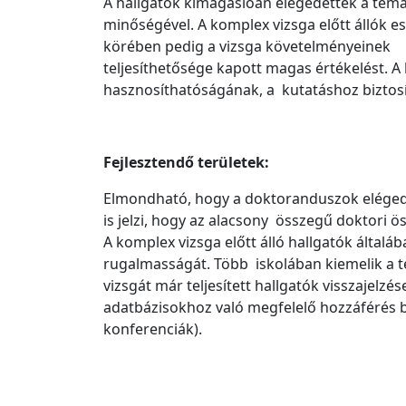
A hallgatók kimagaslóan elégedettek a témav
minőségével. A komplex vizsga előtt állók e
körében pedig a vizsga követelményeinek
teljesíthetősége kapott magas értékelést. A 
hasznosíthatóságának, a kutatáshoz biztosí
Fejlesztendő területek:
Elmondható, hogy a doktoranduszok elégedett
is jelzi, hogy az alacsony összegű doktori 
A komplex vizsga előtt álló hallgatók általá
rugalmasságát. Több iskolában kiemelik a t
vizsgát már teljesített hallgatók visszajelzé
adatbázisokhoz való megfelelő hozzáférés b
konferenciák).