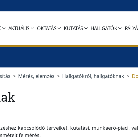
K
AKTUÁLIS
OKTATÁS
KUTATÁS
HALLGATÓK
PÁLY
sítás
Mérés, elemzés
Hallgatókról, hallgatóknak
Do
nak
pzéshez kapcsolódó terveiket, kutatási, munkaerő-piaci, v
ismételt felmérés.