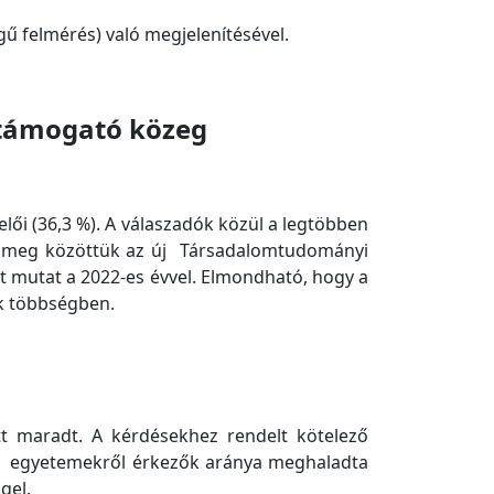
gű felmérés) való megjelenítésével.
, támogató közeg
lői (36,3 %). A válaszadók közül a legtöbben
ntek meg közöttük az új Társadalomtudományi
át mutat a 2022-es évvel. Elmondható, hogy a
ak többségben.
tt maradt. A kérdésekhez rendelt kötelező
 más egyetemekről érkezők aránya meghaladta
gel.