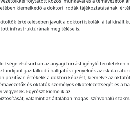
ezetőikkel folytatott közös munkával és a témavezetők álta
setében kiemelkedő a doktori irodák tájékoztatásának értéke
kitöltők értékelésében javult a doktori iskolák által kínált
tott infrastruktúrának megítélése is.
sége elsősorban az anyagi forrást igénylő területeken mara
ösztöndíjból gazdálkodó hallgatók igényelnék az iskola ráfo
ban pozitívan értékelik a doktori képzést, kiemelve az oktat
émavezetők és oktatók személyes elkötelezettségét és a ha
sei vegyesek. Egyrészt kiemelik az
iztosítását, valamint az általában magas színvonalú szakm