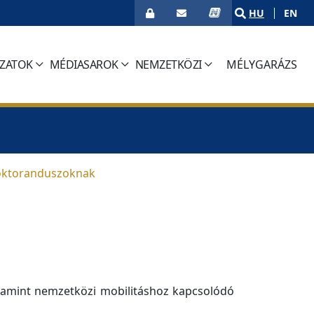
HU
EN
ÁZATOK
MÉDIASAROK
NEMZETKÖZI
MÉLYGARÁZS
(CURRENT)
ktoranduszoknak
alamint nemzetközi mobilitáshoz kapcsolódó