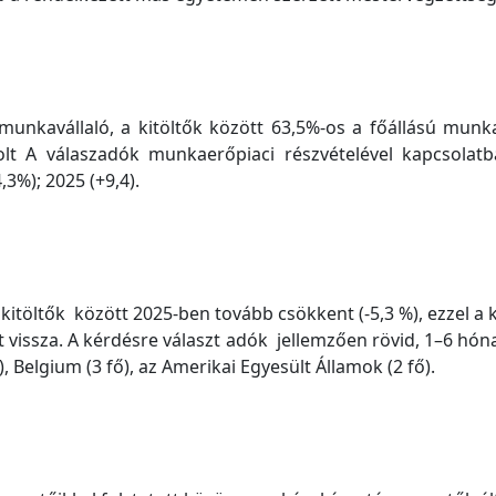
 munkavállaló, a kitöltők között 63,5%-os a főállású munk
lt A válaszadók munkaerőpiaci részvételével kapcsola
3%); 2025 (+9,4).
itöltők között 2025-ben tovább csökkent (-5,3 %), ezzel a k
t vissza. A kérdésre választ adók jellemzően rövid, 1–6 hón
), Belgium (3 fő), az Amerikai Egyesült Államok (2 fő).