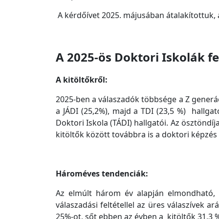
A kérdőívet 2025. májusában átalakítottuk, 
A 2025-ös Doktori Iskolák f
A kitöltőkről:
2025-ben a válaszadók többsége a Z generáci
a JÁDI (25,2%), majd a TDI (23,5 %) hallga
Doktori Iskola (TÁDI) hallgatói. Az ösztönd
kitöltők között továbbra is a doktori képzé
Hároméves tendenciák:
Az elmúlt három év alapján elmondható, h
válaszadási feltétellel az üres válaszívek
25%-ot, sőt ebben az évben a kitöltők 31,3