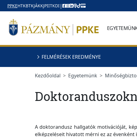
Ugrás a menüre
Ugrás a tartalomra
|
PPKE
HTK
BTK
JÁK
KJPI
ITK
DI
EGYETEMÜN
FELMÉRÉSEK EREDMÉNYE
Kezdőoldal
Egyetemünk
Minőségbizto
Doktoranduszok
A doktorandusz hallgatók motivációját, ké
elképzeléseit hivatott mérni ez az évenként 