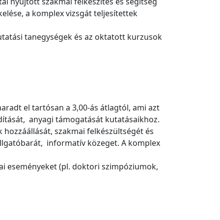
l nyújtott szakmai felkészítés és segítség
lése, a komplex vizsgát teljesítettek
 kutatási tanegységek és az oktatott kurzusok
dt el tartósan a 3,00-ás átlagtól, ami azt
rdítását, anyagi támogatását kutatásaikhoz.
ók hozzáállását, szakmai felkészültségét és
llgatóbarát, informatív közeget. A komplex
ai eseményeket (pl. doktori szimpóziumok,