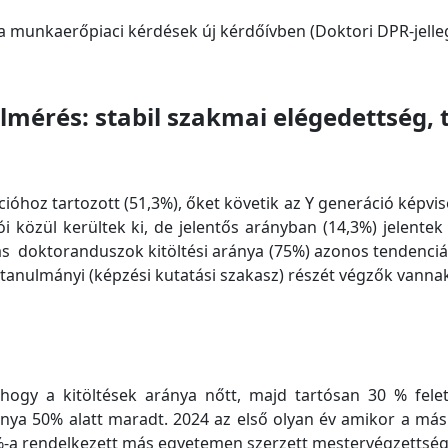
a munkaerőpiaci kérdések új kérdőívben (Doktori DPR-jelle
elmérés: stabil szakmai elégedettség
óhoz tartozott (51,3%), őket követik az Y generáció képvise
tói közül kerültek ki, de jelentős arányban (14,3%) jele
íjas doktoranduszok kitöltési aránya (75%) azonos tendenci
s tanulmányi (képzési kutatási szakasz) részét végzők vann
ogy a kitöltések aránya nőtt, majd tartósan 30 % fele
 aránya 50% alatt maradt. 2024 az első olyan év amikor a
 %-a rendelkezett más egyetemen szerzett mestervégzettség