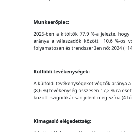
Munkaerőpiac:
2025-ben a kitöltők 77,9 %-a jelezte, hogy
aránya a válaszadók között 10,6 %-os vo
folyamatosan és trendszerűen nő: 2024 (+14,
Külföldi tevékenységek:
A külföldi tevékenységeket végzők aránya a k
(8,6 %) tevékenység összesen 17,2 %-ra eset
között szignifikánsan jelent meg Szíria (4 fő
Kimagasló elégedettség: