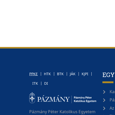
EG
PPKE
HTK
BTK
JÁK
KJPI
ITK
DI
Ka
Pá
Az
Pázmány Péter Katolikus Egyetem