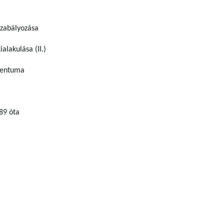
 szabályozása
alakulása (II.)
omentuma
89 óta