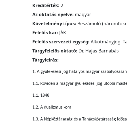
Kreditérték:
2
Az oktatás nyelve:
magyar
Követelmény típus:
Beszámoló (háromfoko
Felelős kar:
JÁK
Felelős szervezeti egység:
Alkotmányjogi T
Tárgyfelelős oktató:
Dr. Hajas Barnabás
Tárgyleírás:
1. A gyülekezési jog hatályos magyar szabályozásána
1.1. Röviden a magyar gyülekezési jog utóbbi másf
1.1. 1848
1.2. A dualizmus kora
1.3. A Népköztársaság és a Tanácsköztársaság idő