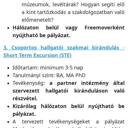
múzeumok, levéltárak? Hogyan segíti elő
a kint tartózkodás a szakdolgozatban való
előmenetelt?
Hálózaton belül vagy Freemoverként
nyújtható be pályázat.
3. Csoportos hallgatói szakmai kirándulás
-
Short Term Excursion (STE)
Időtartam: minimum 3-5 nap
Tanulmányi szint: BA, MA PhD
Tevékenység:
a partner intézmény által
szervezett hallgatói kiránduláson való
részvétel.
Kizárólag hálózaton belül nyújtható be
pályázat.
A tervezett tevékenységeket a pályázat
Motivation
részében kell kifejteni: Miért