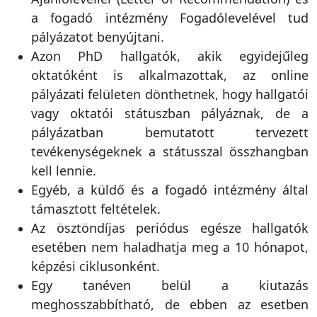
a fogadó intézmény Fogadólevelével tud
pályázatot benyújtani.
Azon PhD hallgatók, akik egyidejűleg
oktatóként is alkalmazottak, az online
pályázati felületen dönthetnek, hogy hallgatói
vagy oktatói státuszban pályáznak, de a
pályázatban bemutatott tervezett
tevékenységeknek a státusszal összhangban
kell lennie.
Egyéb, a küldő és a fogadó intézmény által
támasztott feltételek.
Az ösztöndíjas periódus egésze hallgatók
esetében nem haladhatja meg a 10 hónapot,
képzési ciklusonként.
Egy tanéven belül a kiutazás
meghosszabbítható, de ebben az esetben
sem szakítható meg az ösztöndíjas időszak.