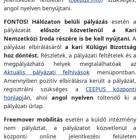
angol nyelven benyújtani.
FONTOS!
Hálózaton belüli pályázás
esetén a
pályázatát
először
közvetlenül a Kari
Nemzetközi Iroda részére is be kell nyújtani.
A
pályázat elbírálásáról
a kari Külügyi Bizottság
hoz döntést.
Részletek, a pályázati feltételek és a
megpályázható helyek megtalálhatóak az
Aktuális pályázati felhívások
menüpontban.
Amennyiben pozitív elbírálásra került a pályázat,
regisztrálni szükséges a
CEEPUS központi
honlap
ján, ahol
angol nyelven
töltendő ki a
pályázati űrlap.
Freemover mobilitás
esetén a küldő intézmény
nem pályáztat, a pályázatot közvetlenül a
központi online jelentkezési felületen