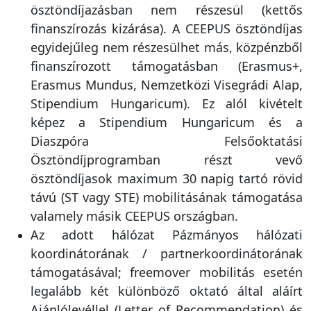
ösztöndíjazásban nem részesül (kettős
finanszírozás kizárása). A CEEPUS ösztöndíjas
egyidejűleg nem részesülhet más, közpénzből
finanszírozott támogatásban (Erasmus+,
Erasmus Mundus, Nemzetközi Visegrádi Alap,
Stipendium Hungaricum). Ez alól kivételt
képez a Stipendium Hungaricum és a
Diaszpóra Felsőoktatási
Ösztöndíjprogramban részt vevő
ösztöndíjasok maximum 30 napig tartó rövid
távú (ST vagy STE) mobilitásának támogatása
valamely másik CEEPUS országban.
Az adott hálózat Pázmányos hálózati
koordinátorának / partnerkoordinátorának
támogatásával; freemover mobilitás esetén
legalább két különböző oktató által aláírt
Ajánlólevéllel (Letter of Recommendation) és