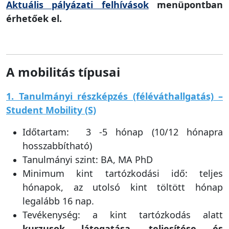
érhetőek el.
A mobilitás típusai
1. Tanulmányi részképzés (féléváthallgatás) –
Student Mobility (S)
Időtartam: 3 -5 hónap (10/12 hónapra
hosszabbítható)
Tanulmányi szint: BA, MA PhD
Minimum kint tartózkodási idő: teljes
hónapok, az utolsó kint töltött hónap
legalább 16 nap.
Tevékenység: a kint tartózkodás alatt
kurzusok látogatása, teljesítése és