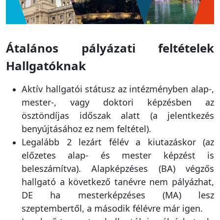
Átalános pályázati feltételek
Hallgatóknak
Aktív hallgatói státusz az intézményben alap-,
mester-, vagy doktori képzésben az
ösztöndíjas időszak alatt (a jelentkezés
benyújtásához ez nem feltétel).
Legalább 2 lezárt félév a kiutazáskor (az
előzetes alap- és mester képzést is
beleszámítva). Alapképzéses (BA) végzős
hallgató a következő tanévre nem pályázhat,
DE ha mesterképzéses (MA) lesz
szeptembertől, a második félévre már igen.
Levelező tagozatos hallgatók is pályázhatnak,