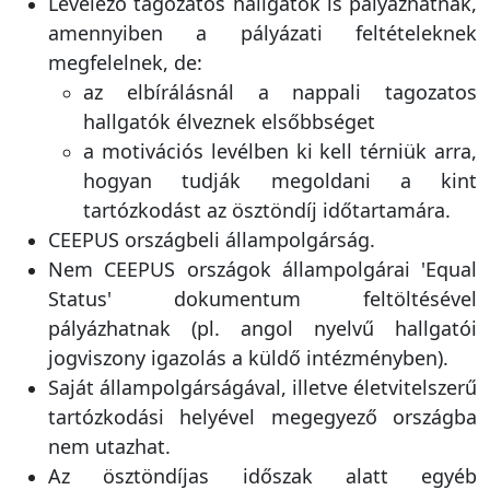
amennyiben a pályázati feltételeknek
megfelelnek, de:
az elbírálásnál a nappali tagozatos
hallgatók élveznek elsőbbséget
a motivációs levélben ki kell térniük arra,
hogyan tudják megoldani a kint
tartózkodást az ösztöndíj időtartamára.
CEEPUS országbeli állampolgárság.
Nem CEEPUS országok állampolgárai 'Equal
Status' dokumentum feltöltésével
pályázhatnak (pl. angol nyelvű hallgatói
jogviszony igazolás a küldő intézményben).
Saját állampolgárságával, illetve életvitelszerű
tartózkodási helyével megegyező országba
nem utazhat.
Az ösztöndíjas időszak alatt egyéb