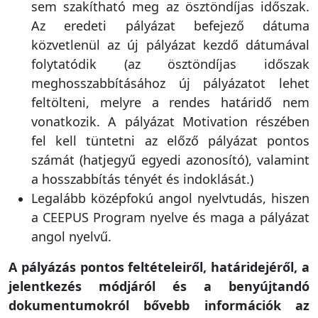
Az eredeti pályázat befejező dátuma
közvetlenül az új pályázat kezdő dátumával
folytatódik (az ösztöndíjas időszak
meghosszabbításához új pályázatot lehet
feltölteni, melyre a rendes határidő nem
vonatkozik. A pályázat Motivation részében
fel kell tüntetni az előző pályázat pontos
számát (hatjegyű egyedi azonosító), valamint
a hosszabbítás tényét és indoklását.)
Legalább középfokú angol nyelvtudás, hiszen
a CEEPUS Program nyelve és maga a pályázat
angol nyelvű.
A pályázás pontos feltételeiről, határidejéről, a
jelentkezés módjáról és a benyújtandó
dokumentumokról bővebb információk az
Aktuális pályázati felhívások
menüpontban