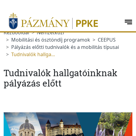
Ugrás a menüre
Ugrás a tartalomra
op
me
Kezdőoldal
Nemzetközi
Mobilitási és ösztöndíj programok
CEEPUS
Pályázás előtti tudnivalók és a mobilitás típusai
Tudnivalók hallga...
Tudnivalók hallgatóinknak
pályázás előtt